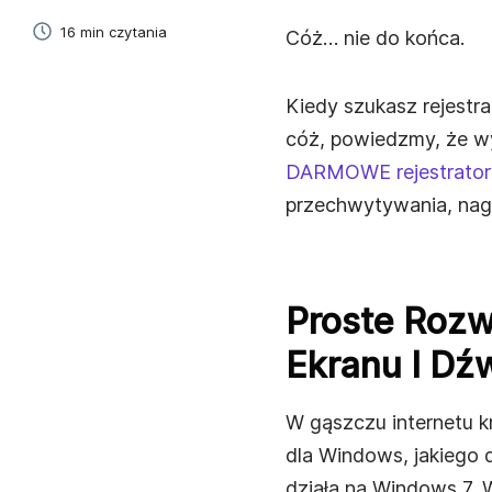
16 min czytania
Cóż… nie do końca.
E-Learning
Szybko twórz i udostępniaj materiały szkoleniowe 
Kiedy szukasz rejestr
studentów i pracowników.
cóż, powiedzmy, że w
Sprzedaż
DARMOWE rejestrator
Najprostszy sposób na tworzenie i wysyłanie
przechwytywania, nagr
spersonalizowanych nagrań wideo do leadów.
Onboarding Pracowników
Przyspiesz onboarding i dodaj osobisty akcent dz
Proste Rozw
natychmiastowym nagraniom wideo.
Ekranu I Dź
Zarządzanie Projektami
Wyjaśniaj zadania, udzielaj informacji zwrotnej i
komunikuj się z klientami.
W gąszczu internetu kr
dla Windows, jakiego 
Komunikacja Biznesowa
działa na Windows 7, 