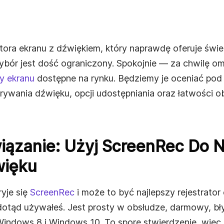
dla
atora ekranu z dźwiękiem, który naprawdę oferuje świe
ybór jest dość ograniczony. Spokojnie — za chwilę 
y ekranu
dostępne na rynku. Będziemy je oceniać po
ywania dźwięku, opcji udostępniania oraz łatwości ob
ięki
iązanie: Użyj ScreenRec Do 
więku
yje się
ScreenRec
i może to być najlepszy rejestrator
dotąd używałeś. Jest prosty w obsłudze, darmowy, bły
Windows 8 i Windows 10. To spore stwierdzenie, więc l