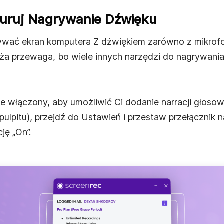
guruj Nagrywanie Dźwięku
ać ekran komputera Z dźwiękiem zarówno z mikrofonu
a przewaga, bo wiele innych narzędzi do nagrywania
ie włączony, aby umożliwić Ci dodanie narracji głoso
ulpitu), przejdź do Ustawień i przestaw przełącznik
ę „On”.