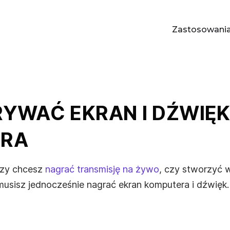
Zastosowani
W
RYWAĆ EKRAN I DŹWIĘ
ERA
czy chcesz
nagrać transmisję na żywo
, czy stworzyć 
usisz jednocześnie nagrać ekran komputera i dźwięk.