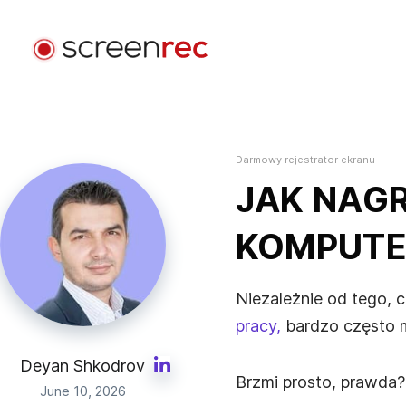
Zastosowania
Według Roli
Darmowy rejestrator ekranu
Zaloguj się
Tworzenie Oprogramowania
JAK NAG
Wysyłaj wiadomości wideo, ogranicz spotkania i
zachowaj skupienie podczas kodowania.
KOMPUT
Obsługa Klienta
Wysyłaj spersonalizowane wiadomości wideo i
Niezależnie od tego, 
rozwiązuj problemy szybciej.
pracy,
bardzo często m
Projektowanie
Deyan Shkodrov
Brzmi prosto, prawda?
Przyspiesz akceptację projektów i usprawnij
June 10, 2026
komunikację z klientami.