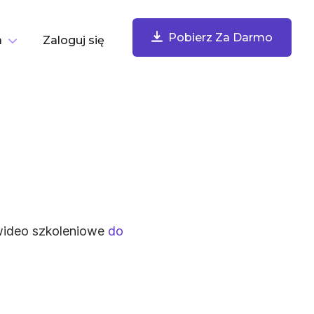
Pobierz Za Darmo
a
Zaloguj się
edług Zadania
Pobierz Za Darmo
Nagrywaj Ekran
K
Nagrywaj ekran, kamerę, mikrofon i dźwięk z
komputera. Udostępniaj nagrania natychmiast.
wideo szkoleniowe
do
Rób Zrzuty Ekranu Z Adnotacjami