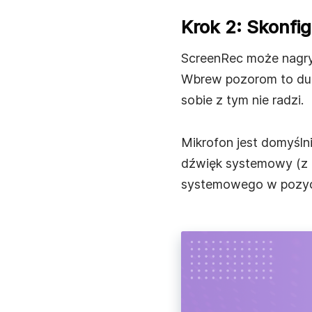
Krok 2: Skonfi
ScreenRec może nagryw
Wbrew pozorom to duż
sobie z tym nie radzi.
Mikrofon jest domyśln
dźwięk systemowy (z p
systemowego w pozycj