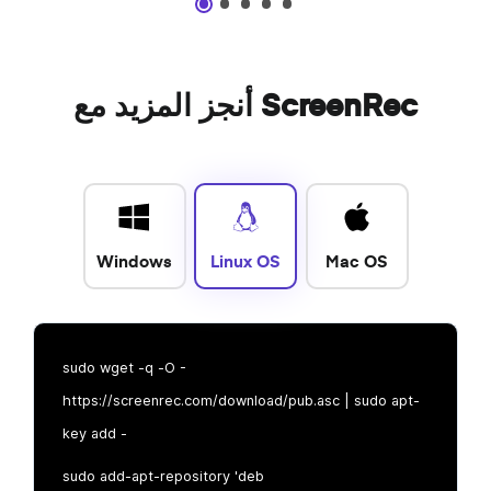
أنجز المزيد مع ScreenRec
Windows
Linux OS
Mac OS
sudo wget -q -O -
https://screenrec.com/download/pub.asc | sudo apt-
key add -
sudo add-apt-repository 'deb