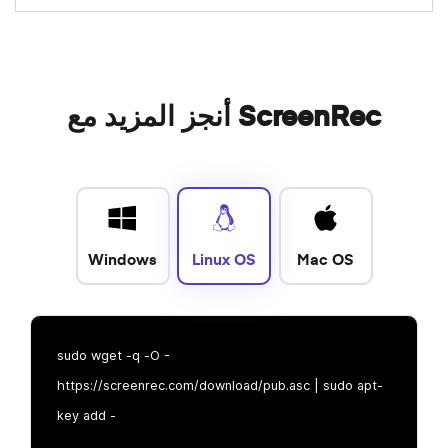
أنجز المزيد مع ScreenRec
Windows
Linux OS
Mac OS
sudo wget -q -O -
https://screenrec.com/download/pub.asc | sudo apt-
key add -