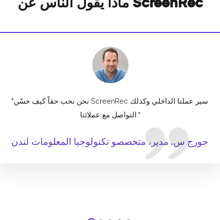
ماذا يقول الناس عن ScreenRec
"نحن نحب حقاً كيف حسّن ScreenRec سير عملنا الداخلي وكذلك
التواصل مع عملائنا."
جورج س. مدير، متخصصو تكنولوجيا المعلومات لندن