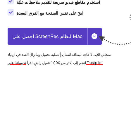
استخدم مقاطع فيديو سريعة لتقديم ملاحظات غنيّة
التعلّم الإلكتروني
أنشئ بسرعة فيديوهات تدريبية وشارِكها مع الطلاب والموظفين.
ابقَ على نفس الصفحة مع الفرق البعيدة
المبيعات
احصل على ScreenRec لنظام Mac
Toggle Dropdow
تأهيل الموظفين الجدد
عملية تحميل وما زال العدد في ازدياد.
مجاني للأبد. لا حاجة لبطاقة ائتمان |
سرّع تأهيل الموظفين الجدد وأضف لمسة شخصية باستخدام
تقييماتنا على Trustpilot
انضم إلى أكثر من 1,000 عميل راضٍ. اقرأ
الفيديوهات الفورية.
إدارة المشاريع
اشرح المهام، وقدّم الملاحظات، وتواصَل مع العملاء بوضوح.
التواصل في العمل
سرّع التواصل في العمل باستخدام رسائل فيديو فورية.
العمل عن بُعد
ى تواصل، وشارك التحديثات، وتعاون بشكل أسرع عبر رسائل