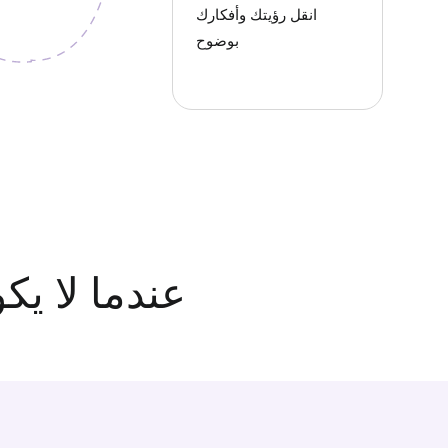
انقل رؤيتك وأفكارك
بوضوح
عندما لا يك