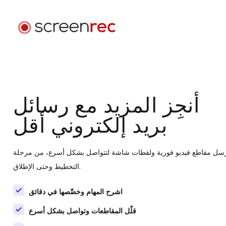
حالات الاستخدام
حسب الدور
تسجيل الدخول
أنجِز المزيد مع رسائل
تطوير البرمجيات
سِل رسائل بريد إلكتروني بالفيديو، وقلّل الاجتماعات، وابقَ مركّزاً
بريد إلكتروني أقل
أثناء كتابة الشيفرة.
دعم العملاء
سل مقاطع فيديو فورية ولقطات شاشة لتتواصل بشكل أسرع، من مرحلة
أرسِل رسائل فيديو مخصّصة وحلّ المشكلات بسرعة أكبر.
التخطيط وحتى الإطلاق.
اشرح المهام وخصِّصها في دقائق
التصميم
سرّع مراجعات التصميم وحسّن التواصل مع العملاء.
قلّل المقاطعات وتواصل بشكل أسرع