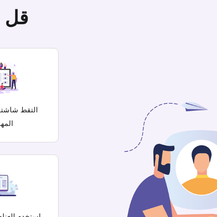
قل ا
التقط شاشتك
المهم
استخدم العناص