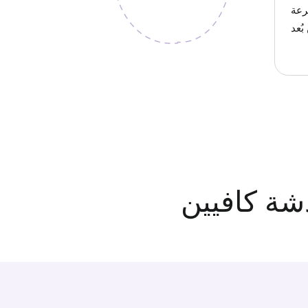
رعة
بُعد
دشة كافيين