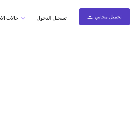
تحميل مجاني
تسجيل الدخول
حالات الا
حسب المهم
تحميل مجاني
تسجيل الشاشة
سجّل الشاشة وكاميرا الويب والميكروفون وصوت الكمبيوتر، ثم
شارِك فوراً.
التقاط لقطات الشاشة والتعليق عليها
التقط لقطات شاشة وأضِف التعليقات عليها، واحفظها تلقائياً في