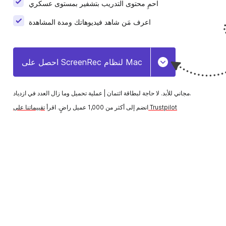
احمِ محتوى التدريب بتشفير بمستوى عسكري
التعلّم الإلكتروني
أنشئ بسرعة فيديوهات تدريبية وشارِكها مع الطلاب والموظفين.
اعرف مَن شاهد فيديوهاتك ومدة المشاهدة
المبيعات
احصل على ScreenRec لنظام Mac
Toggle Dropdow
تأهيل الموظفين الجدد
عملية تحميل وما زال العدد في ازدياد.
مجاني للأبد. لا حاجة لبطاقة ائتمان |
سرّع تأهيل الموظفين الجدد وأضف لمسة شخصية باستخدام
تقييماتنا على Trustpilot
انضم إلى أكثر من 1,000 عميل راضٍ. اقرأ
الفيديوهات الفورية.
إدارة المشاريع
اشرح المهام، وقدّم الملاحظات، وتواصَل مع العملاء بوضوح.
التواصل في العمل
سرّع التواصل في العمل باستخدام رسائل فيديو فورية.
العمل عن بُعد
ى تواصل، وشارك التحديثات، وتعاون بشكل أسرع عبر رسائل