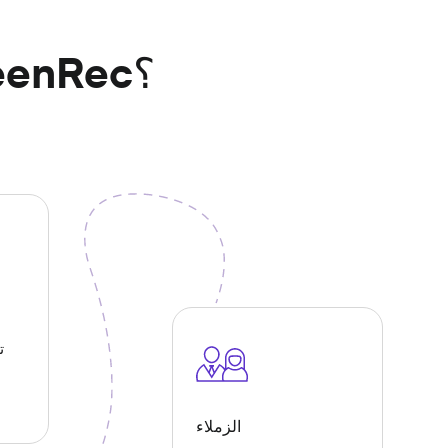
ماذا يمكنك أن تفعل باستخدام ScreenRec؟
ت
الزملاء