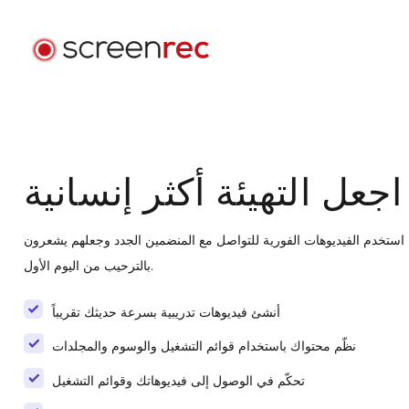
حالات الاستخدام
حسب الدور
تسجيل الدخول
اجعل التهيئة أكثر إنسانية
تطوير البرمجيات
سِل رسائل بريد إلكتروني بالفيديو، وقلّل الاجتماعات، وابقَ مركّزاً
أثناء كتابة الشيفرة.
استخدم الفيديوهات الفورية للتواصل مع المنضمين الجدد وجعلهم يشعرون
بالترحيب من اليوم الأول.
دعم العملاء
أرسِل رسائل فيديو مخصّصة وحلّ المشكلات بسرعة أكبر.
أنشئ فيديوهات تدريبية بسرعة حديثك تقريباً
نظّم محتواك باستخدام قوائم التشغيل والوسوم والمجلدات
التصميم
سرّع مراجعات التصميم وحسّن التواصل مع العملاء.
تحكّم في الوصول إلى فيديوهاتك وقوائم التشغيل