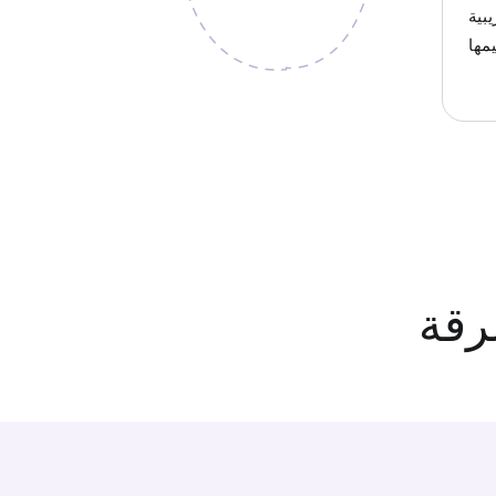
يبية
مها
رقة