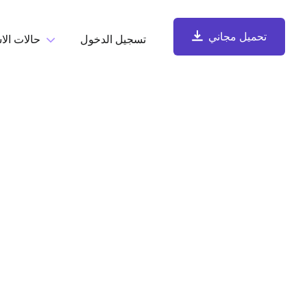
تحميل مجاني
تسجيل الدخول
حالات الا
حسب المهم
تحميل مجاني
تسجيل الشاشة
سجّل الشاشة وكاميرا الويب والميكروفون وصوت الكمبيوتر، ثم
شارِك فوراً.
التقاط لقطات الشاشة والتعليق عليها
التقط لقطات شاشة وأضِف التعليقات عليها، واحفظها تلقائياً في