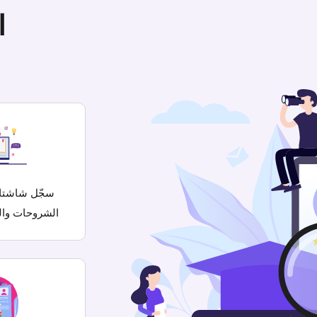
ا
سجّل شاشت
الشروحات وال