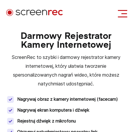
Zastosowania
Darmowy Rejestrator
Kamery Internetowej
Zaloguj się
Pobierz Za Darmo
ScreenRec to szybki i darmowy rejestrator kamery
internetowej, który ułatwia tworzenie
spersonalizowanych nagrań wideo, które możesz
natychmiast udostępniać.
Nagrywaj obraz z kamery internetowej (facecam)
Nagrywaj ekran komputera i dźwięk
Rejestruj dźwięk z mikrofonu
Otrzymuj natychmiastowy prywatny link