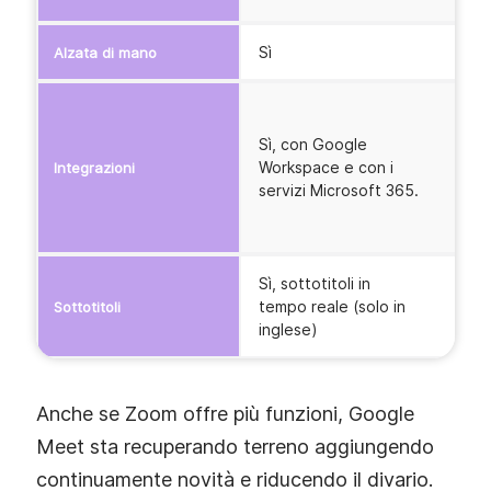
Sì
S
Alzata di mano
S
s
Sì, con Google
O
Workspace e con i
Integrazioni
S
servizi Microsoft 365.
t
s
Sì, sottotitoli in
S
tempo reale (solo in
Sottotitoli
s
inglese)
Anche se Zoom offre più funzioni, Google
Meet sta recuperando terreno aggiungendo
continuamente novità e riducendo il divario.