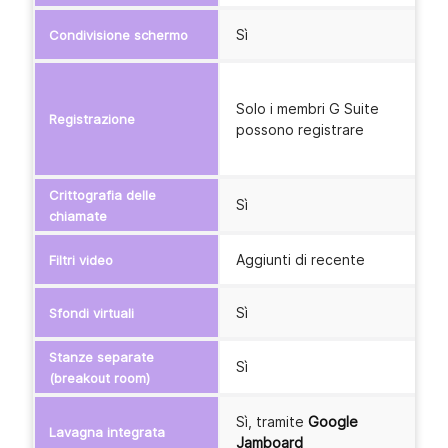
Sì
S
Condivisione schermo
S
Solo i membri G Suite
o
Registrazione
possono registrare
p
c
Crittografia delle
Sì
S
chiamate
Aggiunti di recente
S
Filtri video
Sì
S
Sfondi virtuali
Stanze separate
Sì
S
(breakout room)
Sì, tramite
Google
S
Lavagna integrata
Jamboard