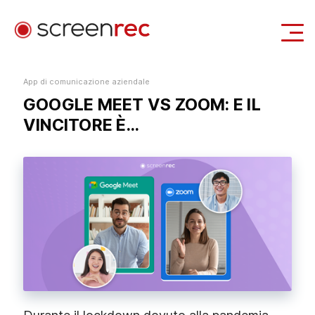
Casi d'uso
App di comunicazione aziendale
GOOGLE MEET VS ZOOM: E IL
Accedi
Scarica Gratis
VINCITORE È...