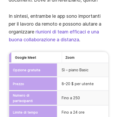
In sintesi, entrambe le app sono importanti
per il lavoro da remoto e possono aiutare a
organizzare
riunioni di team efficaci e una
buona collaborazione a distanza
.
Google Meet
Zoom
Sì – piano Basic
S
Opzione gratuita
8–20 $ per utente
1
Prezzo
Numero di
Fino a 250
F
partecipanti
Fino a 24 ore
F
Limite di tempo