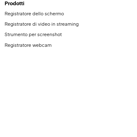
Prodotti
Registratore dello schermo
Registratore di video in streaming
Strumento per screenshot
Registratore webcam
Download gratuito
Piani e prezzi
Azienda
Chi siamo
Media kit
Blog
Contattaci