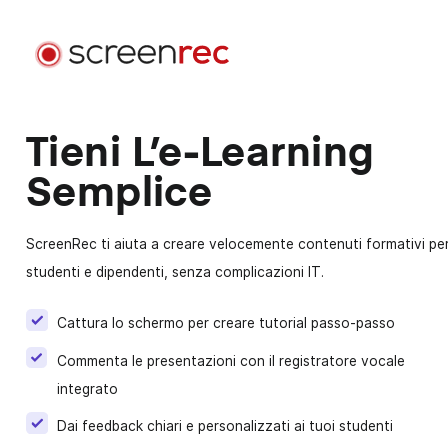
Casi d'uso
Per Ruolo
Tieni L’e‑learning
Semplice
Accedi
Sviluppo Software
Invia video email, riduci le riunioni e resta concentrat
mentre programmi.
ScreenRec ti aiuta a creare velocemente contenuti formativi pe
studenti e dipendenti, senza complicazioni IT.
Assistenza Clienti
Invia messaggi video personalizzati e risolvi i probl
Cattura lo schermo per creare tutorial passo‑passo
più velocemente.
Commenta le presentazioni con il registratore vocale
integrato
Design
Accelera le revisioni di design e migliora la
Dai feedback chiari e personalizzati ai tuoi studenti
comunicazione con i clienti.