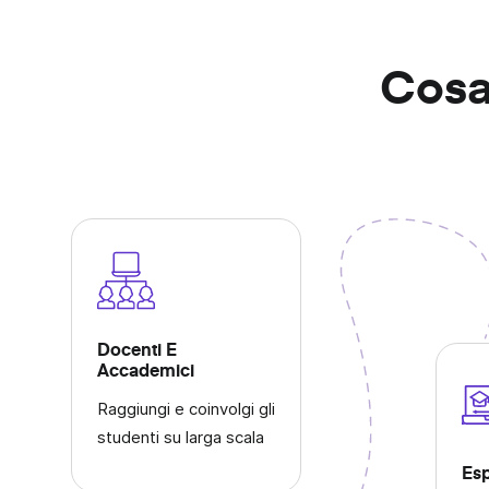
messaggi video istantanei.
Lavoro Da Remoto
Cosa
Resta connesso, condividi aggiornamenti e coll
più velocemente con messaggi video istantanei.
Docenti E
Accademici
Raggiungi e coinvolgi gli
studenti su larga scala
Esp