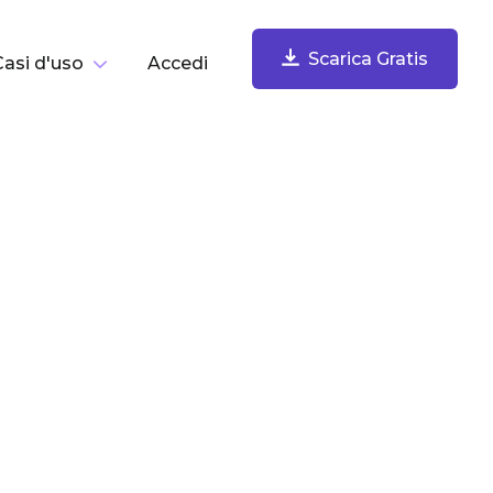
Scarica Gratis
Casi d'uso
Accedi
er Compito
Scarica Gratis
Registra Lo Schermo
Registra schermo, webcam, microfono e audio del
computer. Condividi subito.
Cattura E Annota Screenshot
Cattura e annota screenshot, salvali nel cloud e