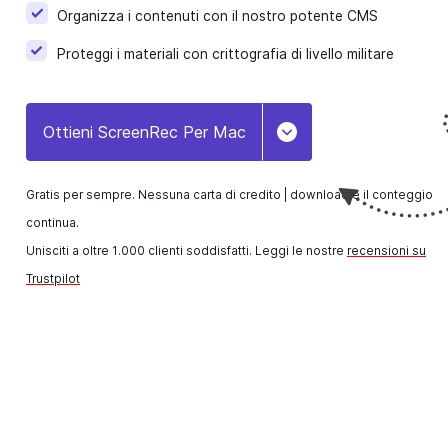
Organizza i contenuti con il nostro potente CMS
ELearning
Proteggi i materiali con crittografia di livello militare
Crea e condividi rapidamente video formativi per
studenti e personale.
Ottieni ScreenRec Per Mac
Toggle Dropdown
Vendite
Il modo più semplice per creare e inviare video
personalizzati ai lead.
Gratis per sempre. Nessuna carta di credito |
download e il conteggio
continua.
Onboarding Dei Dipendenti
Unisciti a oltre 1.000 clienti soddisfatti. Leggi le nostre
recensioni su
Accelera l'onboarding e aggiungi un tocco person
Trustpilot
con video istantanei.
Project Management
Spiega i task, dai feedback e comunica con i client
Comunicazione Aziendale
Rendi più rapida la comunicazione di lavoro con