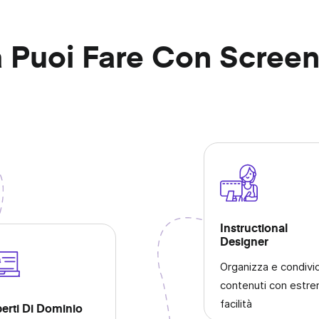
 Puoi Fare Con Scree
abora
Instructional
Designer
Organizza e condivid
contenuti con estr
facilità
erti Di Dominio