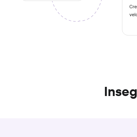
Crea
vel
Inseg