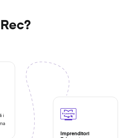
nRec?
i i
ema
Imprenditori