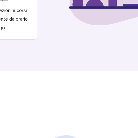
ezioni e corsi
nte da orario
ogo