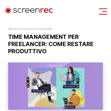
Casi d'uso
App di comunicazione aziendale
TIME MANAGEMENT PER
Accedi
Scarica Gratis
FREELANCER: COME RESTARE
PRODUTTIVO