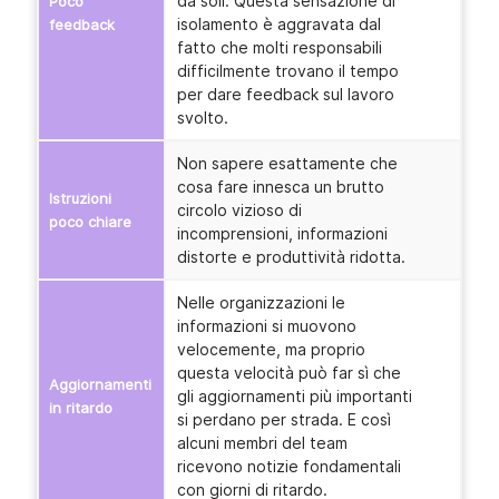
da soli. Questa sensazione di
Poco
isolamento è aggravata dal
feedback
fatto che molti responsabili
difficilmente trovano il tempo
per dare feedback sul lavoro
svolto.
Non sapere esattamente che
cosa fare innesca un brutto
Istruzioni
circolo vizioso di
poco chiare
incomprensioni, informazioni
distorte e produttività ridotta.
Nelle organizzazioni le
informazioni si muovono
velocemente, ma proprio
questa velocità può far sì che
Aggiornamenti
gli aggiornamenti più importanti
in ritardo
si perdano per strada. E così
alcuni membri del team
ricevono notizie fondamentali
con giorni di ritardo.