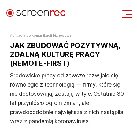
Zastosowania
Aplikacja do komunikacji biznesowej
JAK ZBUDOWAĆ POZYTYWNĄ,
Zaloguj się
Pobierz Za Darmo
ZDALNĄ KULTURĘ PRACY
(REMOTE‑FIRST)
Środowisko pracy od zawsze rozwijało się
równolegle z technologią — firmy, które się
nie dostosowują, zostają w tyle. Ostatnie 30
lat przyniósło ogrom zmian, ale
prawdopodobnie największa z nich nastąpiła
wraz z pandemią koronawirusa.