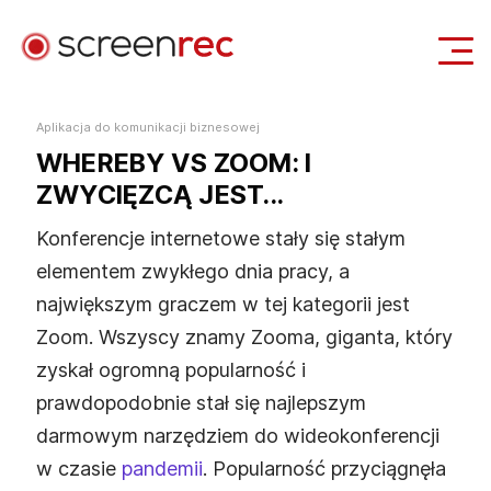
Zastosowania
Aplikacja do komunikacji biznesowej
WHEREBY VS ZOOM: I
Zaloguj się
Pobierz Za Darmo
ZWYCIĘZCĄ JEST...
Konferencje internetowe stały się stałym
elementem zwykłego dnia pracy, a
największym graczem w tej kategorii jest
Zoom. Wszyscy znamy Zooma, giganta, który
zyskał ogromną popularność i
prawdopodobnie stał się najlepszym
darmowym narzędziem do wideokonferencji
w czasie
pandemii
. Popularność przyciągnęła