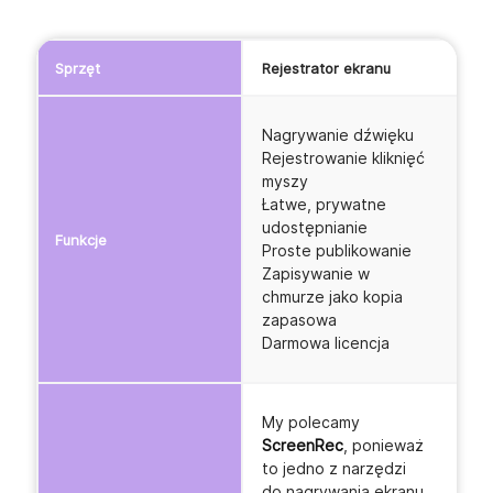
Sprzęt
Rejestrator ekranu
Nagrywanie dźwięku
Rejestrowanie kliknięć
myszy
Łatwe, prywatne
udostępnianie
Funkcje
Proste publikowanie
p
Zapisywanie w
chmurze jako kopia
zapasowa
Darmowa licencja
My polecamy
ScreenRec
, ponieważ
to jedno z narzędzi
do nagrywania ekranu