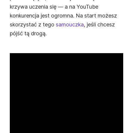
krzywa uczenia się — a na YouTube
konkurencja jest ogromna. Na start możesz
skorzystać z tego
samouczka
, jeśli chcesz
pójść tą drogą.