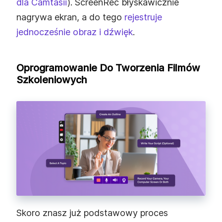
dla Camtasii
). ScreenRec błyskawicznie
nagrywa ekran, a do tego
rejestruje
jednocześnie obraz i dźwięk
.
Oprogramowanie Do Tworzenia Filmów
Szkoleniowych
Skoro znasz już podstawowy proces