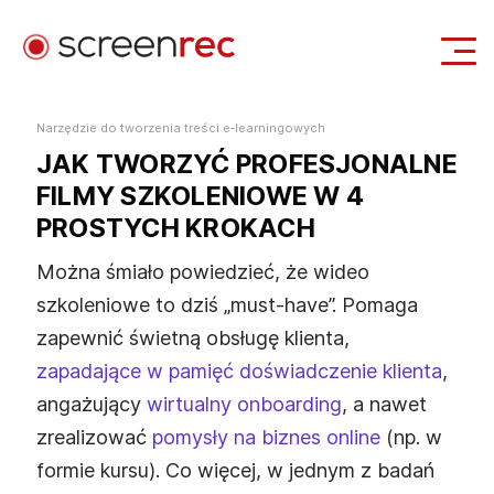
Zastosowania
Narzędzie do tworzenia treści e‑learningowych
JAK TWORZYĆ PROFESJONALNE
Zaloguj się
Pobierz Za Darmo
FILMY SZKOLENIOWE W 4
PROSTYCH KROKACH
Można śmiało powiedzieć, że wideo
szkoleniowe to dziś „must‑have”. Pomaga
zapewnić świetną obsługę klienta,
zapadające w pamięć doświadczenie klienta
,
angażujący
wirtualny onboarding
, a nawet
zrealizować
pomysły na biznes online
(np. w
formie kursu). Co więcej, w jednym z badań