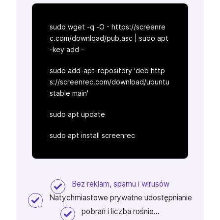
sudo wget -q -O - https://screenre
c.com/download/pub.asc | sudo apt
-key add -
sudo add-apt-repository 'deb http
s://screenrec.com/download/ubuntu
stable main'
sudo apt update
sudo apt install screenrec
Bez reklam, spamu i wirusów
Natychmiastowe prywatne udostępnianie
pobrań i liczba rośnie...