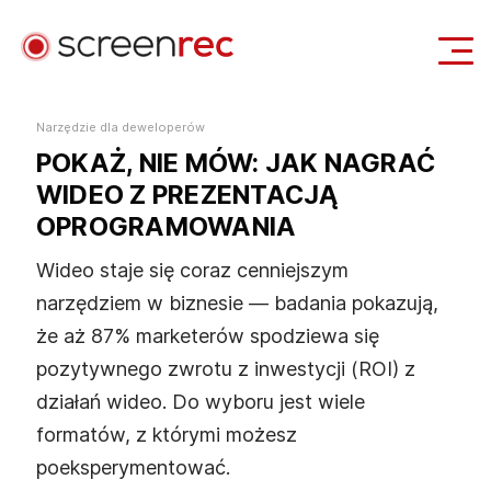
Zastosowania
Narzędzie dla deweloperów
POKAŻ, NIE MÓW: JAK NAGRAĆ
Zaloguj się
Pobierz Za Darmo
WIDEO Z PREZENTACJĄ
OPROGRAMOWANIA
Wideo staje się coraz cenniejszym
narzędziem w biznesie — badania pokazują,
że aż 87% marketerów spodziewa się
pozytywnego zwrotu z inwestycji (ROI) z
działań wideo. Do wyboru jest wiele
formatów, z którymi możesz
poeksperymentować.