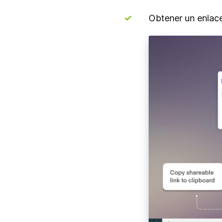
¡¡¡Listo!!! Así es com
docenas de atajos de t