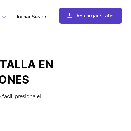
Descargar Gratis
Iniciar Sesión
or Tarea
Descargar Gratis
Grabar Tu Pantalla
TALLA EN
Graba tu pantalla, webcam, micrófono y audio de
computadora. Comparte instantáneamente.
IONES
ácil: presiona el
Tomar Y Anotar Capturas De Pantalla