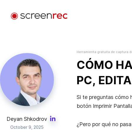
Aplicaciones
Por Rol
Herramienta gratuita de captura d
Iniciar Sesión
Desarrollo De Software
CÓMO HA
Envía emails de video, reduce reuniones y mantente
enfocado mientras programas.
PC, EDIT
Atención Al Cliente
Envía mensajes de video personalizados y resuelve
Si te preguntas cómo h
problemas más rápido.
botón Imprimir Pantall
Diseño
Deyan Shkodrov
¿Pero por qué no pasa
Acelera las revisiones de diseño y mejora la
October 9, 2025
comunicación con clientes.