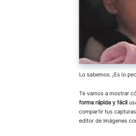
Acelera la comunicación laboral con mensajes d
instantáneos.
Trabajo Remoto
Mantente conectado, comparte novedades y co
más rápido con mensajes de video instantáneos
Lo sabemos. ¡Es lo peo
Te vamos a mostrar có
forma rápida y fácil
us
compartir tus capturas
editor de imágenes co