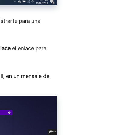
na activa y
tecla
da en tu carpeta de