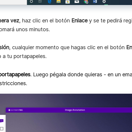
ptura toda la pantalla y
Alt + PrtScn
captura la venta
ntalla
toma una imagen de pantalla completa y la guar
 pantalla...
o, con ScreenRec, tienes varias opciones:
 para compartir