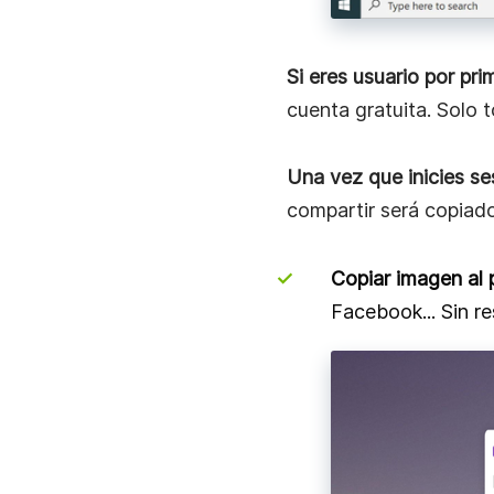
recordar que
PrtScn
ca
Windows + Imprimir pa
imágenes y capturas de
Entonces, en este punt
Obtener un enlace