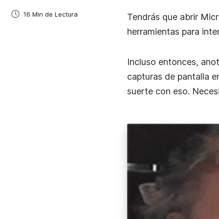
16 Min de Lectura
Tendrás que abrir Micr
ELearning
herramientas para inten
Crea y comparte rápidamente videos de capacitac
para estudiantes y personal.
Incluso entonces, ano
Ventas
capturas de pantalla e
La forma más simple de crear y enviar videos
suerte con eso. Necesi
personalizados a prospectos.
Incorporación De Empleados
Acelera la incorporación y añade un toque person
con videos instantáneos.
Gestión De Proyectos
Explica tareas, da retroalimentación y comunícate
clientes.
Comunicación Empresarial