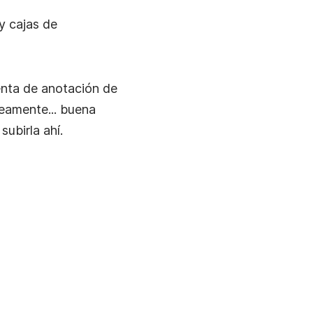
Toma y anota capturas de pantalla, guárdalas
automáticamente en la nube y comparte
y cajas de
instantáneamente.
enta de anotación de
neamente... buena
ubirla ahí.
Grabar Tu Webcam
Graba solo tu webcam o tu pantalla con webcam.
Grabar Transmisiones En Vivo
Captura videos de transmisión en vivo con sonido por
el tiempo que quieras.