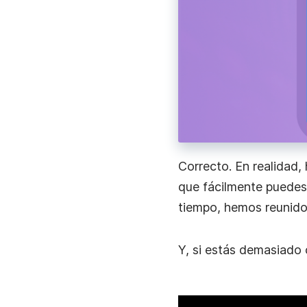
Acelera la comunicación laboral con mensajes d
instantáneos.
Trabajo Remoto
Mantente conectado, comparte novedades y co
más rápido con mensajes de video instantáneos
Correcto. En realidad,
que fácilmente puedes 
tiempo, hemos reunido 
Y, si estás demasiado 