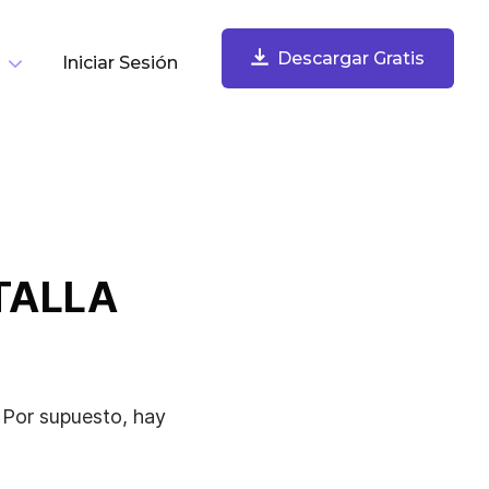
Descargar Gratis
Iniciar Sesión
or Tarea
Descargar Gratis
Grabar Tu Pantalla
Graba tu pantalla, webcam, micrófono y audio de
computadora. Comparte instantáneamente.
TALLA
 Por supuesto, hay
Tomar Y Anotar Capturas De Pantalla