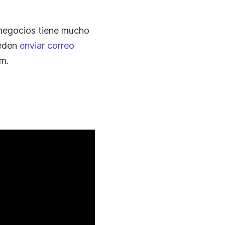
 negocios tiene mucho
ueden
enviar correo
m.