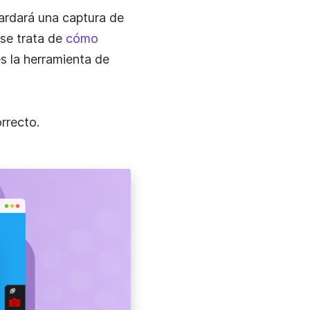
Toma y anota capturas de pantalla, guárdalas
automáticamente en la nube y comparte
uardará una captura de
instantáneamente.
 se trata de
cómo
es la herramienta de
rrecto.
Grabar Tu Webcam
Graba solo tu webcam o tu pantalla con webcam.
Grabar Transmisiones En Vivo
Captura videos de transmisión en vivo con sonido por
el tiempo que quieras.