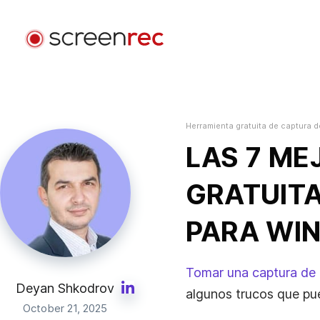
Aplicaciones
Por Rol
Herramienta gratuita de captura d
Iniciar Sesión
Desarrollo De Software
LAS 7 ME
Envía emails de video, reduce reuniones y mantente
enfocado mientras programas.
GRATUITA
Atención Al Cliente
PARA WI
Envía mensajes de video personalizados y resuelve
problemas más rápido.
Tomar una captura de 
Diseño
Deyan Shkodrov
algunos trucos que pu
Acelera las revisiones de diseño y mejora la
October 21, 2025
comunicación con clientes.