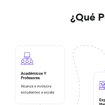
Acelera la comunicación laboral con mensajes d
instantáneos.
¿Qué P
Trabajo Remoto
Mantente conectado, comparte novedades y co
más rápido con mensajes de video instantáneos
Académicos Y
Profesores
Alcanza e involucra
estudiantes a escala
Exp
Mat