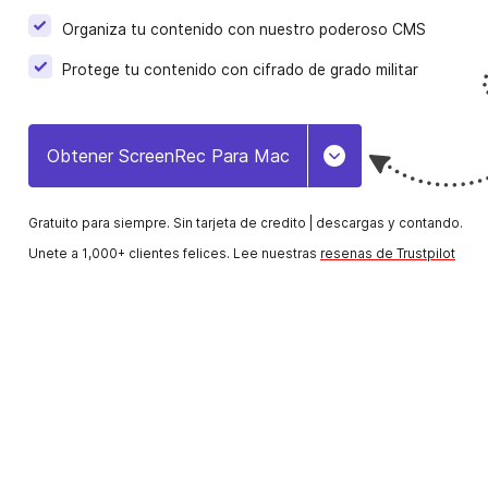
Organiza tu contenido con nuestro poderoso CMS
ELearning
Protege tu contenido con cifrado de grado militar
Crea y comparte rápidamente videos de capacitac
para estudiantes y personal.
Obtener ScreenRec Para Mac
Ventas
Toggle Dropdown
La forma más simple de crear y enviar videos
personalizados a prospectos.
Gratuito para siempre. Sin tarjeta de credito |
descargas y contando.
Unete a 1,000+ clientes felices. Lee nuestras
resenas de Trustpilot
Incorporación De Empleados
Acelera la incorporación y añade un toque person
con videos instantáneos.
Gestión De Proyectos
Explica tareas, da retroalimentación y comunícate
clientes.
Comunicación Empresarial