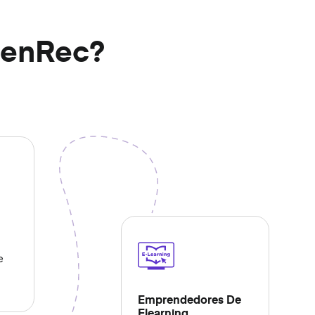
eenRec?
e
Emprendedores De
Elearning