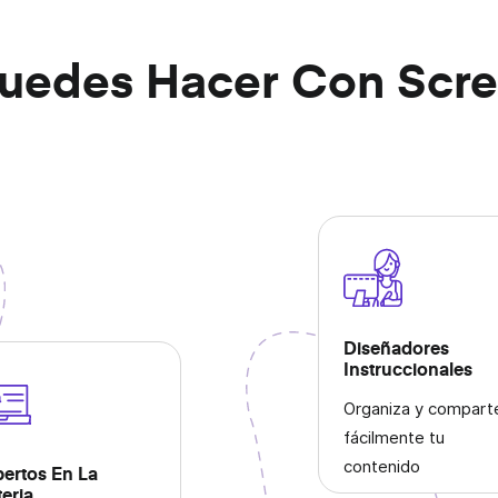
e video
uedes Hacer Con Scr
labora
.
Diseñadores
Instruccionales
Organiza y compart
fácilmente tu
contenido
ertos En La
eria