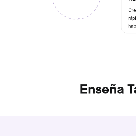
Cre
ráp
hab
Enseña T