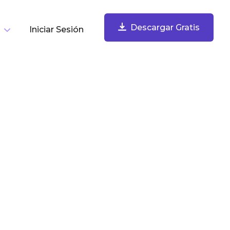
Descargar Gratis
Iniciar Sesión
or Tarea
Descargar Gratis
Grabar Tu Pantalla
Graba tu pantalla, webcam, micrófono y audio de
computadora. Comparte instantáneamente.
Tomar Y Anotar Capturas De Pantalla