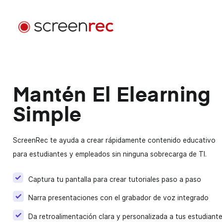
Aplicaciones
Por Rol
Mantén El Elearning
Iniciar Sesión
Desarrollo De Software
Simple
Envía emails de video, reduce reuniones y mantente
enfocado mientras programas.
ScreenRec te ayuda a crear rápidamente contenido educativo
Atención Al Cliente
para estudiantes y empleados sin ninguna sobrecarga de TI.
Envía mensajes de video personalizados y resuelve
problemas más rápido.
Captura tu pantalla para crear tutoriales paso a paso
Narra presentaciones con el grabador de voz integrado
Diseño
Acelera las revisiones de diseño y mejora la
Da retroalimentación clara y personalizada a tus estudiant
comunicación con clientes.