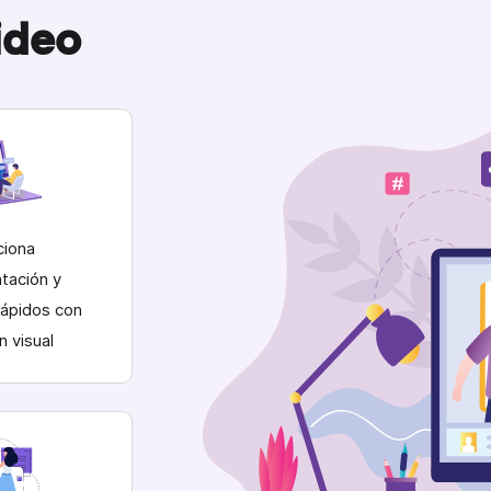
ideo
ciona
ntación y
rápidos con
n visual