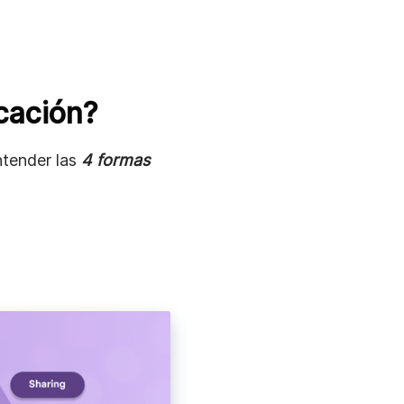
cación?
ntender las
4 formas