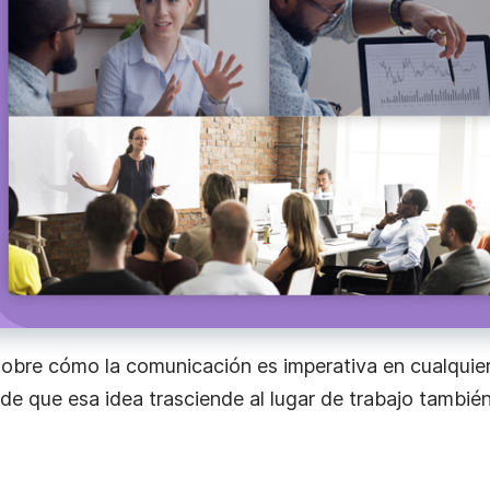
ión
al
bre cómo la comunicación es imperativa en cualquier 
 de que esa idea trasciende al lugar de trabajo tambié
 con