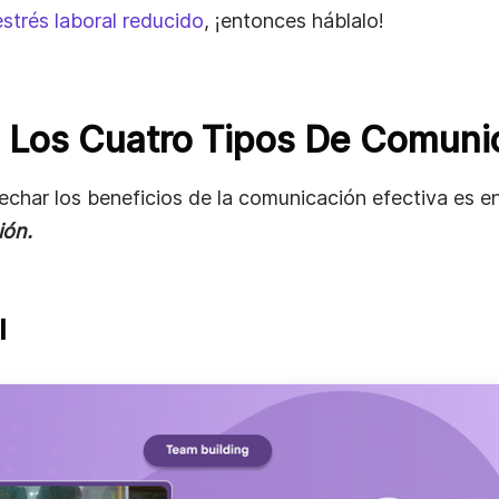
estrés laboral reducido
, ¡entonces háblalo!
 Los Cuatro Tipos De Comuni
char los beneficios de la comunicación efectiva es e
ión.
l