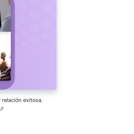
Toma y anota capturas de pantalla, guárdalas
automáticamente en la nube y comparte
instantáneamente.
Grabar Tu Webcam
Graba solo tu webcam o tu pantalla con webcam.
relación exitosa.
n?
Grabar Transmisiones En Vivo
Captura videos de transmisión en vivo con sonido por
el tiempo que quieras.