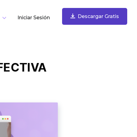
Descargar Gratis
Iniciar Sesión
or Tarea
Descargar Gratis
Grabar Tu Pantalla
FECTIVA
Graba tu pantalla, webcam, micrófono y audio de
computadora. Comparte instantáneamente.
Tomar Y Anotar Capturas De Pantalla