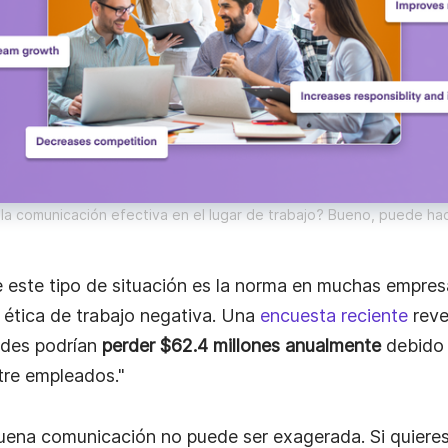
e la comunicación efectiva en el lugar de trabajo? Bueno, puede ha
e este tipo de situación es la norma en muchas empres
 ética de trabajo negativa. Una
encuesta reciente
reve
ndes podrían
perder $62.4 millones anualmente
debido 
tre empleados."
buena comunicación no puede ser exagerada. Si quieres