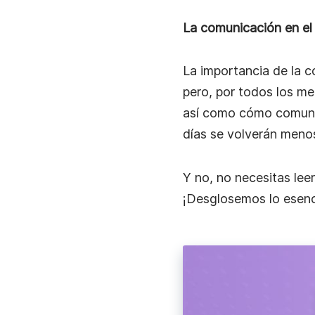
Acelera la comunicación laboral con mensajes d
instantáneos.
La comunicación en el 
Trabajo Remoto
Mantente conectado, comparte novedades y co
La importancia de la 
más rápido con mensajes de video instantáneos
pero, por todos los me
así como cómo comunic
días se volverán menos
Y no, no necesitas lee
¡Desglosemos lo esenc