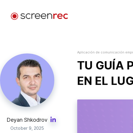
Aplicaciones
Por Rol
Aplicación de comunicación empr
Iniciar Sesión
Desarrollo De Software
TU GUÍA 
Envía emails de video, reduce reuniones y mantente
enfocado mientras programas.
EN EL LU
Atención Al Cliente
Envía mensajes de video personalizados y resuelve
problemas más rápido.
Diseño
Deyan Shkodrov
Acelera las revisiones de diseño y mejora la
October 9, 2025
comunicación con clientes.