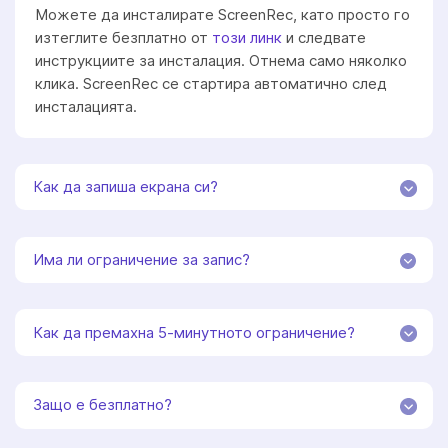
Можете да инсталирате ScreenRec, като просто го
изтеглите безплатно от
този линк
и следвате
инструкциите за инсталация. Отнема само няколко
клика. ScreenRec се стартира автоматично след
инсталацията.
Как да запиша екрана си?
Има ли ограничение за запис?
Как да премахна 5-минутното ограничение?
Защо е безплатно?