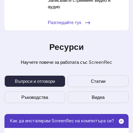
аудио
Разгледайте тук
Ресурси
Научете повече за работата със ScreenRec
Въпроси и отговори
Статии
Ръководства
Видеа
Как да инсталирам ScreenRec на компютъра си?