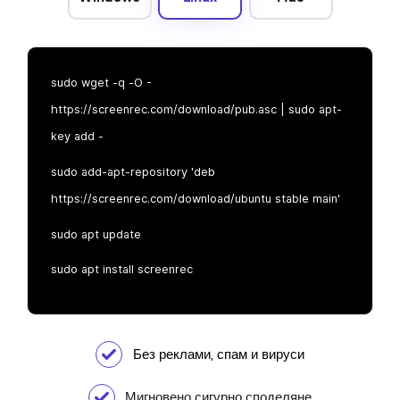
sudo wget -q -O -
https://screenrec.com/download/pub.asc | sudo apt-
key add -
sudo add-apt-repository 'deb
https://screenrec.com/download/ubuntu stable main'
sudo apt update
sudo apt install screenrec
Без реклами, спам и вируси
Мигновено сигурно споделяне