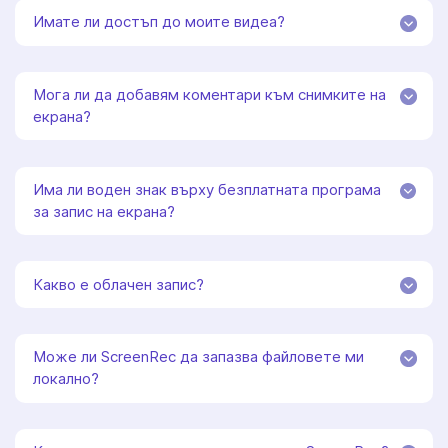
Имате ли достъп до моите видеа?
Мога ли да добавям коментари към снимките на
екрана?
Има ли воден знак върху безплатната програма
за запис на екрана?
Какво е облачен запис?
Може ли ScreenRec да запазва файловете ми
локално?