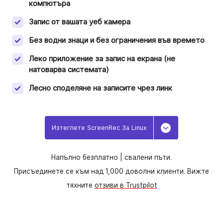
компютъра
Запис от вашата уеб камера
Без водни знаци и без ограничения във времето
Леко приложение за запис на екрана (не
натоварва системата)
Лесно споделяне на записите чрез линк
Изтеглете ScreenRec За Linux
Toggle Dropd
Напълно безплатно |
свалени пъти.
Присъединете се към над 1,000 доволни клиенти. Вижте
тяхните
отзиви в Trustpilot