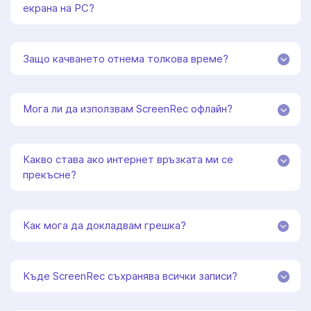
екрана на PC?
Защо качването отнема толкова време?
Мога ли да използвам ScreenRec офлайн?
Какво става ако интернет връзката ми се
прекъсне?
Как мога да докладвам грешка?
Къде ScreenRec съхранява всички записи?