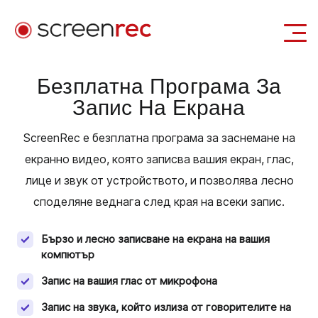
Приложения
Безплатна Програма За
Запис На Екрана
Вход
Изтегли Безплатно
ScreenRec е безплатна програма за заснемане на
екранно видео, която записва вашия екран, глас,
лице и звук от устройството, и позволява лесно
споделяне веднага след края на всеки запис.
Бързо и лесно записване на екрана на вашия
компютър
Запис на вашия глас от микрофона
Запис на звука, който излиза от говорителите на