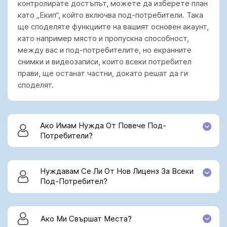
контролирате достъпът, можете да изберете план
като „Екип“, който включва под-потребители. Така
ще споделяте функциите на вашият основен акаунт,
като например място и пропускна способност,
между вас и под-потребителите, но екранните
снимки и видеозаписи, които всеки потребител
прави, ще останат частни, докато решат да ги
споделят.
Ако Имам Нужда От Повече Под-
Потребители?
Нуждавам Се Ли От Нов Лиценз За Всеки
Под-Потребител?
Ако Ми Свършат Места?