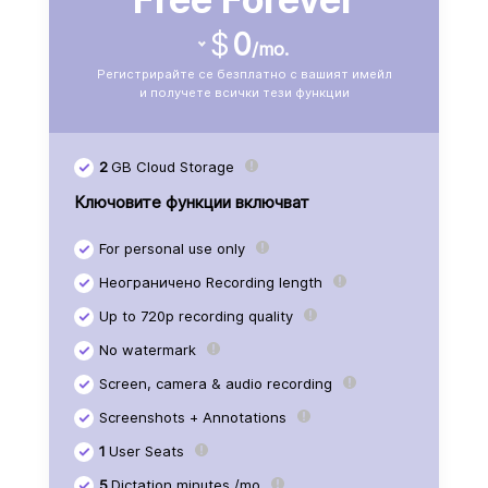
$
0
/mo.
Регистрирайте се безплатно с вашият имейл
и получете всички тези функции
2
GB Cloud Storage
Ключовите функции включват
For personal use only
Неограничено Recording length
Up to 720p recording quality
No watermark
Screen, camera & audio recording
Screenshots + Annotations
1
User Seats
5
Dictation minutes /mo