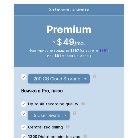
За бизнес клиенти
Premium
$
49
/mo.
Фактуриране годишно
$587
(спестете
$391
)
или
$81
месец на месец
200 GB Cloud Storage
+ $0 /yr.
Всичко в Pro, плюс
+ $274 /yr.
Up to 4K recording quality
+ $554 /yr.
5 User Seats
+ $0 /yr.
Centralized billing
+ $1,188 /yr.
+ $288 /yr.
1200
Dictation minutes /mo