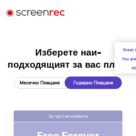
Приложения
Вход
Изтегли Безплатно
Изберете наи-
Great 
You are
подходящият за вас план.
40
Месечно Плащане
Годишно Плащане
За частни клиенти
Free Forever