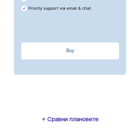
+ $2,866 /yr.
Priority support via email & chat
+ $756 /yr.
+ $4,730 /yr.
+ $1,944 /yr.
+ $3,413 /yr.
Buy
+ $16,006 /yr.
+ Сравни плановете