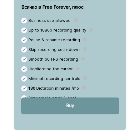
+ $0 /yr.
Всичко в Free Forever, плюс
+ $50 /yr.
Business use allowed
Up to 1080p recording quality
+ $101 /yr.
Pause & resume recording
+ $144 /yr.
Skip recording countdown
Smooth 60 FPS recording
+ $410 /yr.
Highlighting the cursor
+ $662 /yr.
Minimal recording controls
180
Dictation minutes /mo
+ $1,289 /yr.
Support via email & chat
+ $2,952 /yr.
Buy
+ $4,802 /yr.