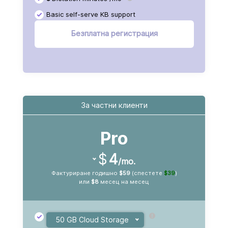
Basic self-serve KB support
Безплатна регистрация
За частни клиенти
Pro
$
4
/mo.
Фактуриране годишно
$59
(спестете
$39
)
или
$8
месец на месец
50 GB Cloud Storage