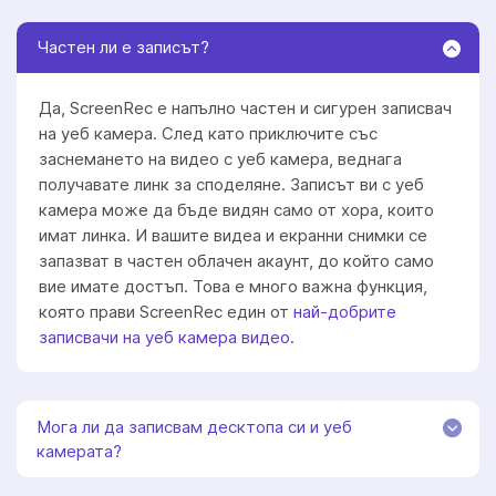
Частен ли е записът?
Да, ScreenRec е напълно частен и сигурен записвач
на уеб камера. След като приключите със
заснемането на видео с уеб камера, веднага
получавате линк за споделяне. Записът ви с уеб
камера може да бъде видян само от хора, които
имат линка. И вашите видеа и екранни снимки се
запазват в частен облачен акаунт, до който само
вие имате достъп. Това е много важна функция,
която прави ScreenRec един от
най-добрите
записвачи на уеб камера видео
.
Мога ли да записвам десктопа си и уеб
камерата?