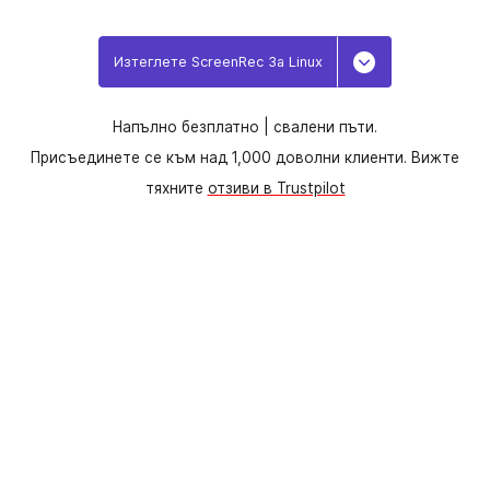
Изтеглете ScreenRec За Linux
Toggle Dropd
Напълно безплатно |
свалени пъти.
Присъединете се към над 1,000 доволни клиенти. Вижте
тяхните
отзиви в Trustpilot