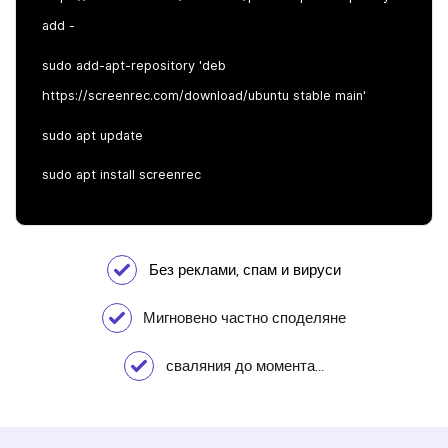
add -
sudo add-apt-repository 'deb
https://screenrec.com/download/ubuntu stable main'
sudo apt update
sudo apt install screenrec
Без реклами, спам и вируси
Мигновено частно споделяне
сваляния до момента...