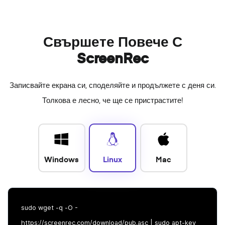
Свършете Повече С
ScreenRec
Записвайте екрана си, споделяйте и продължете с деня си.
Толкова е лесно, че ще се пристрастите!
Windows
Linux
Mac
sudo wget -q -O -
https://screenrec.com/download/pub.asc | sudo apt-key