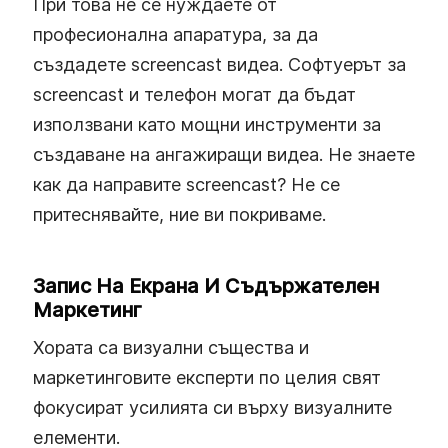
При това не се нуждаете от
професионална апаратура, за да
създадете screencast видеа. Софтуерът за
screencast и телефон могат да бъдат
използвани като мощни инструменти за
създаване на ангажиращи видеа. Не знаете
как да направите screencast? Не се
притеснявайте, ние ви покриваме.
Запис На Екрана И Съдържателен
Маркетинг
Хората са визуални същества и
маркетинговите експерти по целия свят
фокусират усилията си върху визуалните
елементи.