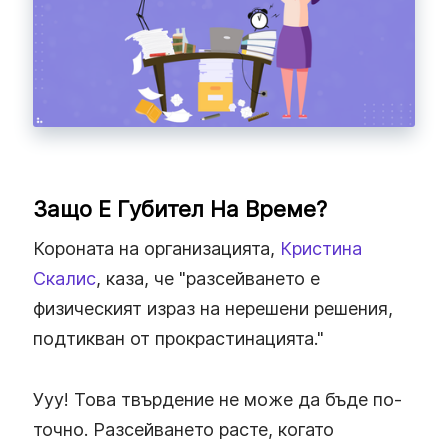
Защо Е Губител На Време?
Короната на организацията,
Кристина
Скалис
, каза, че "разсейването е
физическият израз на нерешени решения,
подтикван от прокрастинацията."
Ууу! Това твърдение не може да бъде по-
точно. Разсейването расте, когато