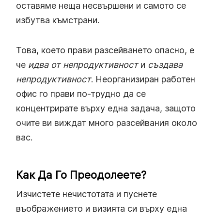
оставяме неща несвършени и самото се
избутва къмстрани.
Това, което прави разсейването опасно, е
че
идва от непродуктивност
и
създава
непродуктивност
. Неорганизиран работен
офис го прави по-трудно да се
концентрирате върху една задача, защото
очите ви виждат много разсейвания около
вас.
Как Да Го Преодолеете?
Изчистете нечистотата и пуснете
въображението и визията си върху една