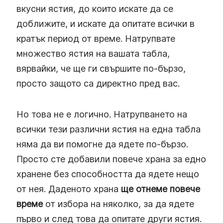
вкусни ястия, до които искате да се
доближите, и искате да опитате всички в
кратък период от време. Натрупвате
множество ястия на вашата табла,
вярвайки, че ще ги свършите по-бързо,
просто защото са директно пред вас.
Но това не е логично. Натрупването на
всички тези различни ястия на една табла
няма да ви помогне да ядете по-бързо.
Просто сте добавили повече храна за едно
хранене без способността да ядете нещо
от нея. Даденото храна
ще отнеме повече
време
от избора на няколко, за да ядете
първо и след това да опитате други ястия.