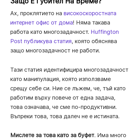
Защо Е Губител На Време?
Ах, проклятието на
високоскоростната
интернет офис от дома
! Няма такава
работа като многозадачност.
Huffington
Post публикува статия
, която обяснява
защо многозадачност не работи.
Тази статия идентифицира многозадачност
като манипулация, която използваме
срещу себе си. Ние се лъжем, че, тъй като
работим върху повече от една задача,
това означава, че сме по-продуктивни.
Въпреки това, това далеч не е истината.
Мислете за това като за буфет
. Има много