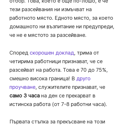
отбор. Това, което е още по-лошо, е че
тези разсейвания ни измъчват на
работното място. Едното място, за което
домашното ни възпитание ни предупреди,
че не е мястото за разсейване.
Според
скорошен доклад
, трима от
четирима работници признават, че се
разсейват на работа. Това е 70 до 75%,
смешно висока граница! В
друго
проучване
, служителите признават, че
само 3 часа
на ден се прекарват в
истинска работа (от 7-8 работни часа).
Първата стъпка за прекъсване на този