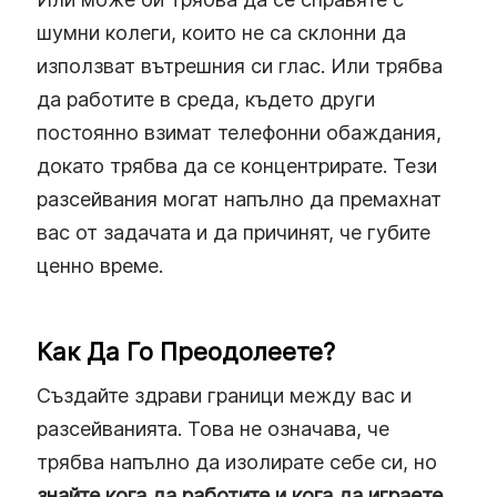
шумни колеги, които не са склонни да
използват вътрешния си глас. Или трябва
да работите в среда, където други
постоянно взимат телефонни обаждания,
докато трябва да се концентрирате. Тези
разсейвания могат напълно да премахнат
вас от задачата и да причинят, че губите
ценно време.
Как Да Го Преодолеете?
Създайте здрави граници между вас и
разсейванията. Това не означава, че
трябва напълно да изолирате себе си, но
знайте кога да работите и кога да играете
.