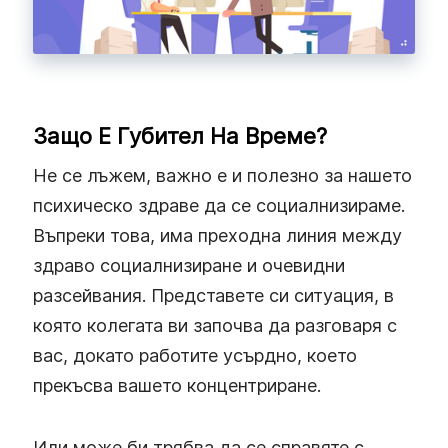
Защо Е Губител На Време?
Не се лъжем, важно е и полезно за нашето
психическо здраве да се социалнизираме.
Въпреки това, има преходна линия между
здраво социалнизиране и очевидни
разсейвания. Представете си ситуация, в
която колегата ви започва да разговаря с
вас, докато работите усърдно, което
прекъсва вашето концентриране.
Или може би трябва да се справяте с