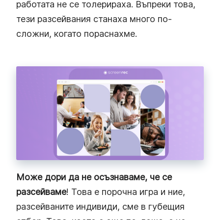
работата не се толерираха. Въпреки това,
тези разсейвания станаха много по-
сложни, когато пораснахме.
Може дори да не осъзнаваме, че се
разсейваме
! Това е порочна игра и ние,
разсейваните индивиди, сме в губещия