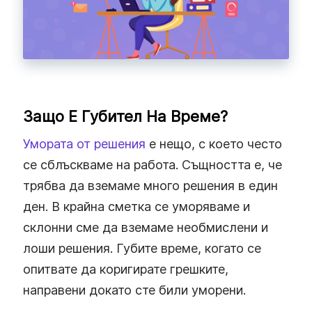
Защо Е Губител На Време?
Умората от решения
е нещо, с което често
се сблъскваме на работа. Същността е, че
трябва да вземаме много решения в един
ден. В крайна сметка се уморяваме и
склонни сме да вземаме необмислени и
лоши решения. Губите време, когато се
опитвате да коригирате грешките,
направени докато сте били уморени.