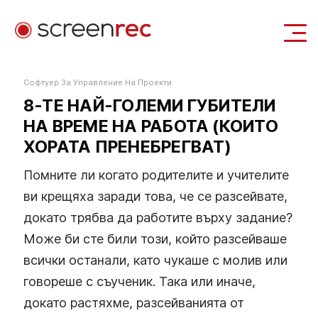
Приложения
Софтуер За Управление На Проекти
8-ТЕ НАЙ-ГОЛЕМИ ГУБИТЕЛИ
Вход
Изтегли Безплатно
НА ВРЕМЕ НА РАБОТА (КОИТО
ХОРАТА ПРЕНЕБРЕГВАТ)
Помните ли когато родителите и учителите
ви крещяха заради това, че се разсейвате,
докато трябва да работите върху задание?
Може би сте били този, който разсейваше
всички останали, като чукаше с молив или
говореше с съученик. Така или иначе,
докато растяхме, разсейванията от