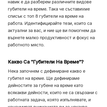
навик е да разберем различните видове
губители на време. Така че съставихме
списък с топ 8 губители на време на
работа. Идентифицирайте тези, които са
актуални за вас, и ние ще ви помогнем да
върнете малко продуктивност и фокус на
работното място.
Какво Са "Губители На Време"?
Нека започнем с дефиниране какво е
губител на време. Ще дефинираме
дейностите за губене на време като
всякакви дейности, които не са свързани с
работната задача, която изпълнявате, и
консумират вниманието ви за някакво