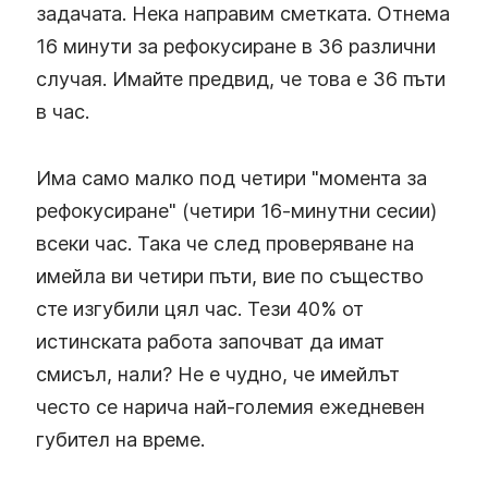
задачата. Нека направим сметката. Отнема
16 минути за рефокусиране в 36 различни
случая. Имайте предвид, че това е 36 пъти
в час.
Има само малко под четири "момента за
рефокусиране" (четири 16-минутни сесии)
всеки час. Така че след проверяване на
имейла ви четири пъти, вие по същество
сте изгубили цял час. Тези 40% от
истинската работа започват да имат
смисъл, нали? Не е чудно, че имейлът
често се нарича най-големия ежедневен
губител на време.