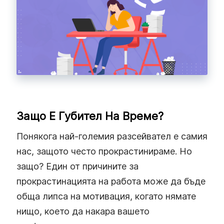
Защо Е Губител На Време?
Понякога най-големия разсейвател е самия
нас, защото често прокрастинираме. Но
защо? Един от причините за
прокрастинацията на работа може да бъде
обща липса на мотивация, когато нямате
нищо, което да накара вашето