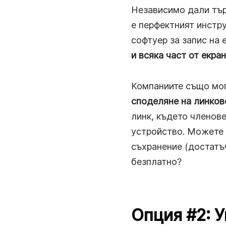
Независимо дали търс
е перфектният инстр
софтуер за запис на
и всяка част от екра
Компаниите също мог
споделяне на линков
линк, където членове
устройство. Можете д
съхранение (достатъч
безплатно?
Опция #2: 