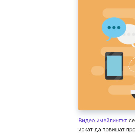
Видео имейлингът
се
искат да повишат про