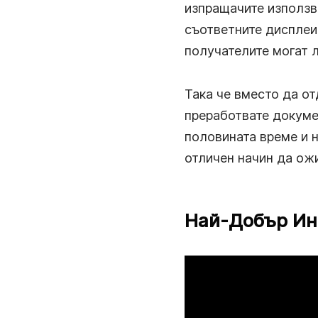
изпращачите използ
съответните дисплеи 
получателите могат л
Така че вместо да о
преработвате докумен
половината време и н
отличен начин да ож
Най-Добър Ин