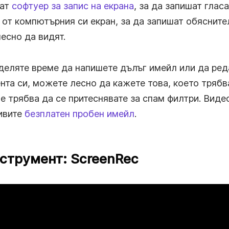
ват
софтуер за запис на екрана
, за да запишат гласа
от компютърния си екран, за да запишат обясните
есно да видят.
тделяте време да напишете дълъг имейл или да ред
та си, можете лесно да кажете това, което трябв
е трябва да се притеснявате за спам филтри. Вид
ивите
безплатен пробен имейл
.
струмент: ScreenRec