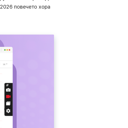
Правете и анотирайте снимки на екрана,
автоматично ги запазвайте в облака и споделяйте
з 2026 повечето хора
мигновено.
Запишете Уеб Камерата Си
Записвайте само уеб камерата си или екрана с уеб
камера.
Записвайте Стрийминг Видеа
Заснемайте стрийминг видеа със звук толкова