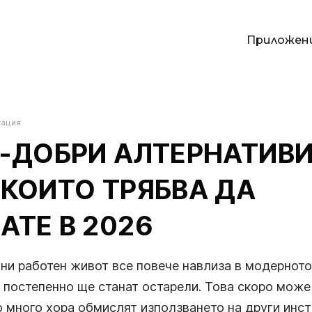
Приложен
П
кация
Й-ДОБРИ АЛТЕРНАТИВИ
 КОИТО ТРЯБВА ДА
АТЕ В 2026
и
ни работен живот все повече навлиза в модерното
 постепенно ще станат остарели. Това скоро може 
о много хора обмислят използването на други инс