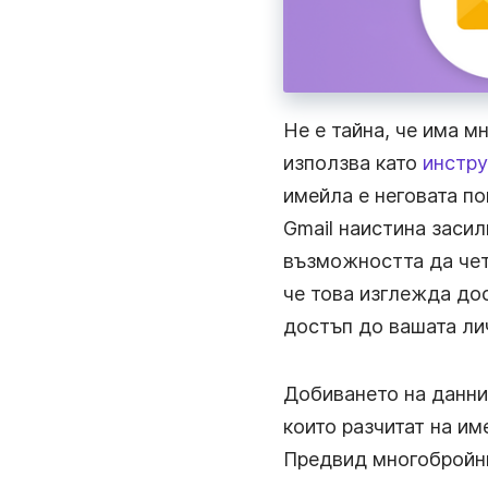
Ускорете работната комуникация с мигновени
видео съобщения.
Дистанционна Работа
Останете свързани, споделяйте новини и си
сътрудничете по-бързо с незабавни видео
Не е тайна, че има м
съобщения.
използва като
инстру
имейла е неговата по
Gmail наистина засил
възможността да чет
че това изглежда дос
достъп до вашата ли
Добиването на данни
които разчитат на им
Предвид многобройни