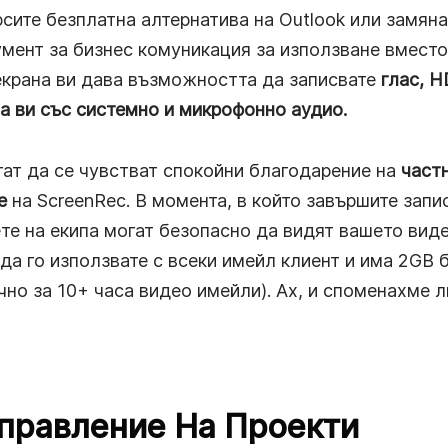
ите безплатна алтернатива на Outlook или замяна
умент за бизнес комуникация за използване вмест
 екрана ви дава възможността да записвате
глас, H
на ви със системно и микрофонно аудио.
ат да се чувстват спокойни благодарение на
частн
е
на ScreenRec. В момента, в който завършите запи
те на екипа могат безопасно да видят вашето виде
а го използвате с всеки имейл клиент и има 2GB 
но за 10+ часа видео имейли). Ах, и споменахме л
Управление На Проекти