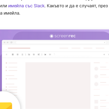
нили
имейла със Slack
. Какъвто и да е случаят, пре
а имейла.
еа
.
од с