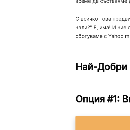
време да съставяме
С всичко това предви
нали?" Е, има! И ние
сбогуваме с Yahoo mai
Най-Добри 
Опция #1: 