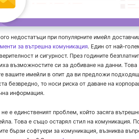
ного недостатъци при популярните имейл доставчиц
менти за вътрешна комуникация
. Един от най-гол
верителност и сигурност. През годините безплатни
иха възможностите си за добиване на данни. Това 
е вашите имейли в опит да ви предложи подходящ
та безвредно, то носи риска от даване на корпора
чна информация.
 не е единственият проблем, който засяга вътрешн
ейла. Това е също остарял стил на комуникация. П
те бързи софтуери за комуникация, възниква въпр