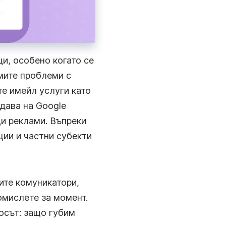
дълго, колкото искате.
и, особено когато се
емите проблеми с
те имейл услуги като
дава на Google
и реклами. Въпреки
ции и частни субекти
ите комуникатори,
омислете за момент.
осът: защо губим