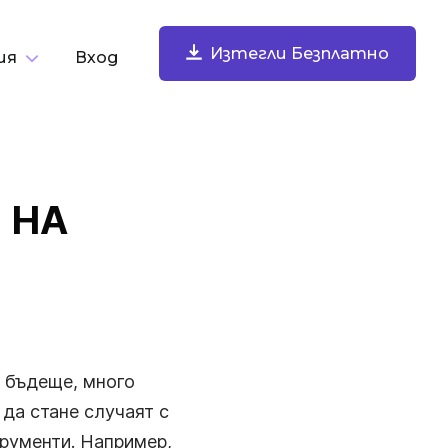
Изтегли Безплатно
ия
Вход
о Задача
Изтегли Безплатно
Запишете Екрана Си
 НА
Записвайте екрана си, уеб камерата, микрофона и
звука на компютъра. Споделяйте мигновено.
 бъдеще, много
да стане случаят с
Правете И Анотирайте Снимки На Екрана
трументи. Например,