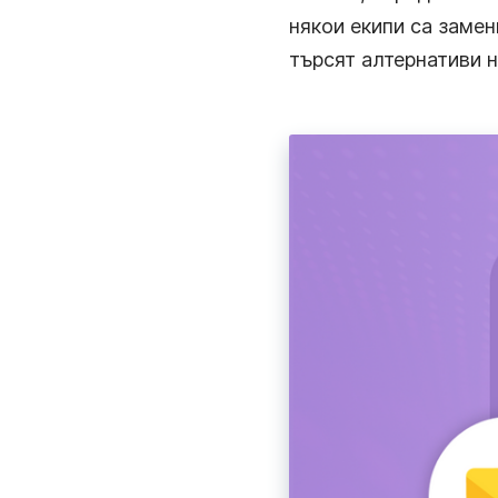
някои екипи са заме
търсят алтернативи н
Електронно Обучение
Създавайте и споделяйте бързо обучителни вид
за студенти и служители.
Продажби
Най-лесният начин да създавате и изпращате
персонализирани видеа до потенциални клиенти
Въвеждане На Служители
Ускорете въвеждането и добавете личен подх
мигновени видеа.
Управление На Проекти
Обяснявайте задачи, давайте обратна връзка и
комуникирайте с клиенти.
Бизнес Комуникация