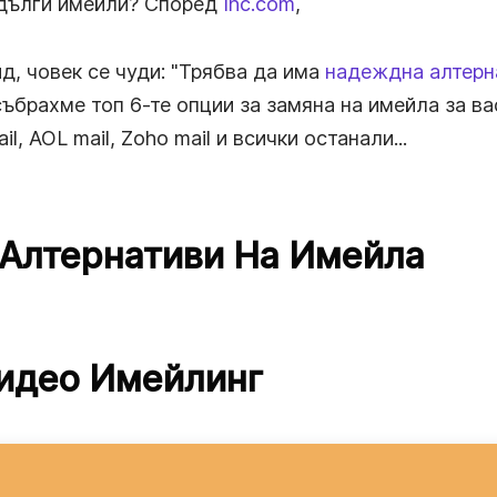
 дълги имейли? Според
Inc.com
,
д, човек се чуди: "Трябва да има
надеждна алтерн
 събрахме топ 6-те опции за замяна на имейла за ва
l, AOL mail, Zoho mail и всички останали...
Алтернативи На Имейла
Видео Имейлинг