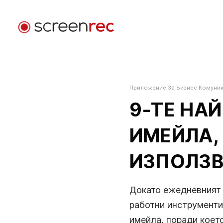
Приложения
По Роля
Приложение За Бизнес Комуни
Вход
Разработка На Софтуер
9-ТЕ НА
Изпращайте видео имейли, намалете срещите и
останете фокусирани докато програмирате.
ИМЕЙЛА,
Клиентска Поддръжка
ИЗПОЛЗВ
Изпращайте персонализирани видео съобщения 
решавайте проблеми по-бързо.
Докато ежедневният 
Дизайн
работни инструменти
Ускорете дизайн прегледите и подобрете
имейла, поради коет
комуникацията с клиентите.