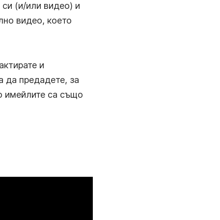
 си (и/или видео) и
лно видео, което
актирате и
а да предадете, за
ео имейлите са също