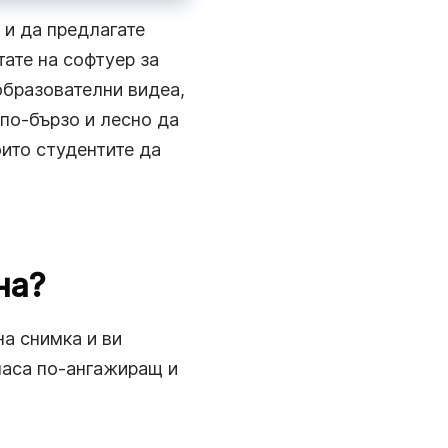
дълго, колкото искате.
 и да предлагате
ате на софтуер за
образователни видеа,
 по-бързо и лесно да
оито студентите да
на?
на снимка и ви
часа по-ангажиращ и