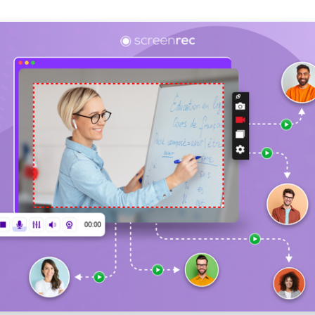
еа
.
од с