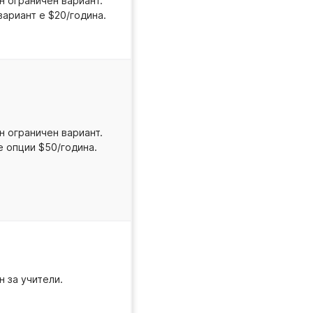
н ограничен вариант.
вариант е $20/година.
н ограничен вариант.
е опции $50/година.
н за учители.