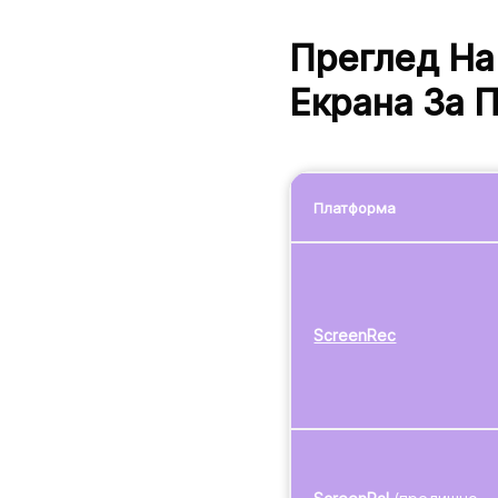
Преглед На
Екрана За 
Платформа
ScreenRec