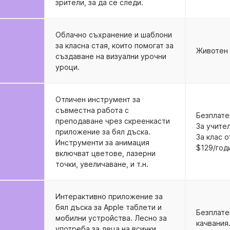
зрители, за да се следи.
Облачно съхранение и шаблони
за класна стая, които помогат за
Животен 
създаване на визуални урочни
уроци.
Отличен инструмент за
съвместна работа с
Безплате
преподаване чрез скреенкасти
За учите
приложение за бял дъска.
За клас 
Инструменти за анимация
$129/год
включват цветове, лазерни
точки, увеличаване, и т.н.
Интерактивно приложение за
бял дъска за Apple таблети и
Безплате
мобилни устройства. Лесно за
качвания
употреба за деца на всички