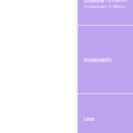
ScreenPal
(предишно
Screencast-O-Matic)
Screencastify
Loom