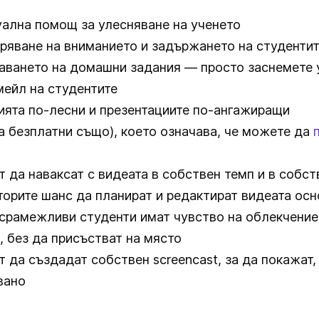
уална помощ за улесняване на ученето
ряване на вниманието и задържането на студентит
аването на домашни задания — просто заснемете у
мейл на студентите
ията по-лесни и презентациите по-ангажиращи
са безплатни също), което означава, че можете да
т да наваксат с видеата в собствен темп и в собс
торите шанс да планират и редактират видеата ос
срамежливи студенти имат чувство на облекчение
, без да присъстват на място
 да създадат собствен screencast, за да покажат, 
вано