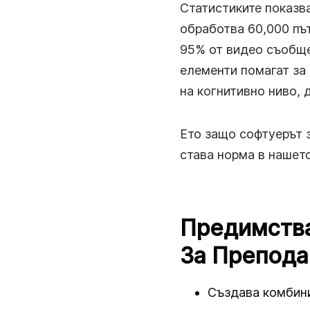
Статистиките показва
обработва 60,000 път
95% от видео съобщен
елементи помагат за
на когнитивно ниво,
Ето защо софтуерът з
става норма в нашето
Предимства
За Препода
Създава комбини