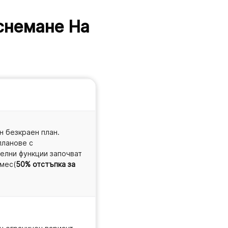
снемане На
н безкраен план.
планове с
елни функции започват
/мес(
50% отстъпка за