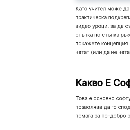
Ускорете работната комуникация с мигновени
видео съобщения.
Като учител може да 
практическа подкреп
Дистанционна Работа
видео уроци, за да с
Останете свързани, споделяйте новини и си
сътрудничете по-бързо с незабавни видео
стъпка по стъпка рък
съобщения.
покажете концепция в
четат (или да не чета
Какво Е Со
Това е основно софту
позволява да го спод
помага за по-добро р