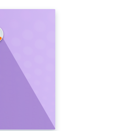
Правете и анотирайте снимки на екрана,
автоматично ги запазвайте в облака и споделяйте
мигновено.
Запишете Уеб Камерата Си
Записвайте само уеб камерата си или екрана с уеб
камера.
Записвайте Стрийминг Видеа
Заснемайте стрийминг видеа със звук толкова