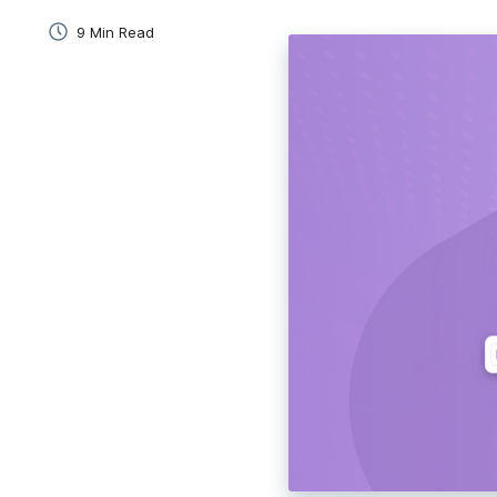
9 Min Read
Електронно Обучение
Създавайте и споделяйте бързо обучителни вид
за студенти и служители.
Продажби
Най-лесният начин да създавате и изпращате
персонализирани видеа до потенциални клиенти
Въвеждане На Служители
Ускорете въвеждането и добавете личен подх
мигновени видеа.
Управление На Проекти
Обяснявайте задачи, давайте обратна връзка и
комуникирайте с клиенти.
Бизнес Комуникация