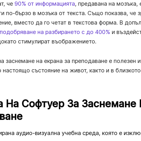
т, че
90% от информацията
, предавана на мозъка, 
и по-бързо в мозъка от текста. Също показва, че з
ие, вместо да го четат в текстова форма. В допъ
подобряване на разбирането с до 400%
и въздейст
 докато стимулират въображението.
а заснемане на екрана за преподаване е полезен и
 настоящо състояние на живот, както и в близкот
 На Софтуер За Заснемане 
ване
рана аудио-визуална учебна среда, която е изклю