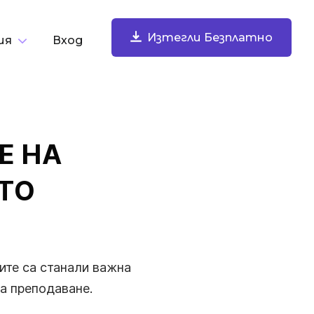
Изтегли Безплатно
ия
Вход
о Задача
Изтегли Безплатно
Запишете Екрана Си
Е НА
Записвайте екрана си, уеб камерата, микрофона и
звука на компютъра. Споделяйте мигновено.
ИТО
тите са станали важна
за преподаване.
Правете И Анотирайте Снимки На Екрана