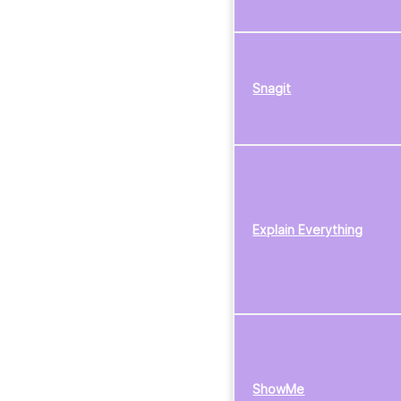
Snagit
Explain Everything
ShowMe