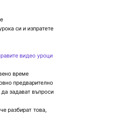
е
рока си и изпратете
правите видео уроци
твено време
новно предварително
 да задават въпроси
че разбират това,