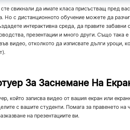
сте свикнали да имате класа присъстващ пред вас
а. Но с дистанционното обучение можете да разчит
ъздадете интерактивна среда, да правите забавни 
оводства, презентации и много други. Също така е
ъв видео, отколкото да изписвате дълги уроци, к
т).
фтуер За Заснемане На Екра
ер, който записва видео от вашия екран или екран
елите с вашите студенти. Помага за правенето на 
азказване на презентациите ви.