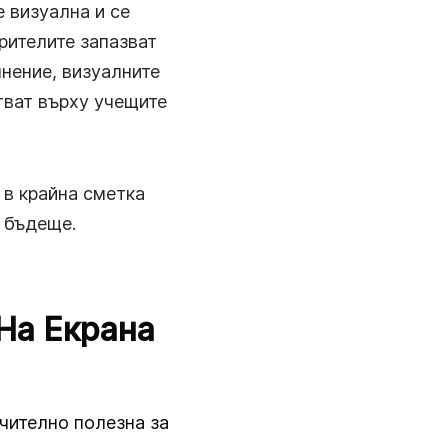
е визуална и се
рителите запазват
лнение, визуалните
ват върху учещите
 в крайна сметка
о бъдеще.
На Екрана
чително полезна за