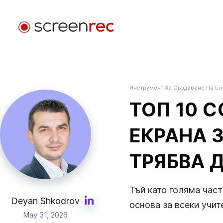
Приложения
По Роля
Инструмент За Създаване На Е
Вход
Разработка На Софтуер
ТОП 10 
Изпращайте видео имейли, намалете срещите и
останете фокусирани докато програмирате.
ЕКРАНА 
Клиентска Поддръжка
ТРЯБВА 
Изпращайте персонализирани видео съобщения 
решавайте проблеми по-бързо.
Тъй като голяма част
Дизайн
Deyan Shkodrov
основа за всеки учит
Ускорете дизайн прегледите и подобрете
May 31, 2026
комуникацията с клиентите.