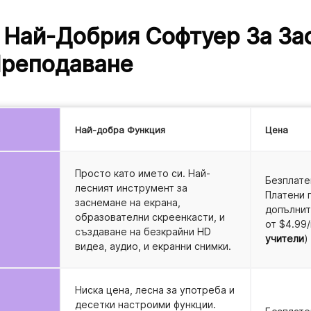
 Най-Добрия Софтуер За За
Преподаване
Най-добра Функция
Цена
Просто като името си. Най-
Безплате
лесният инструмент за
Платени 
заснемане на екрана,
допълнит
образователни скреенкасти, и
от $4.99
създаване на безкрайни HD
учители
)
видеа, аудио, и екранни снимки.
Ниска цена, лесна за употреба и
десетки настроими функции.