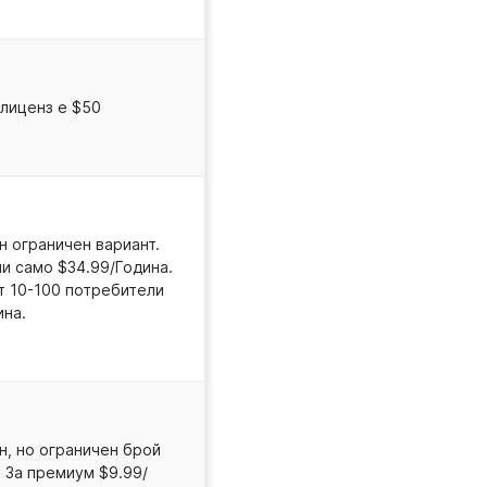
лиценз е $50
н ограничен вариант.
ли само $34.99/Година.
от 10-100 потребители
ина.
н, но ограничен брой
. За премиум $9.99/