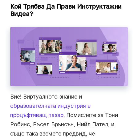
Кой Трябва Да Прави Инструктажни
Видеа?
Вие! Виртуалното знание и
образователната индустрия е
процъфтяващ пазар
. Помислете за Тони
Робинс, Ръсел Брънсън, Нийл Пател, и
също така вземете предвид, че