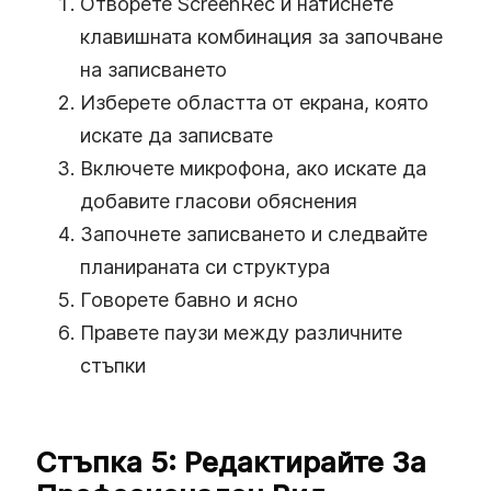
Отворете ScreenRec и натиснете
клавишната комбинация за започване
на записването
Изберете областта от екрана, която
искате да записвате
Включете микрофона, ако искате да
добавите гласови обяснения
Започнете записването и следвайте
планираната си структура
Говорете бавно и ясно
Правете паузи между различните
стъпки
Стъпка 5: Редактирайте За