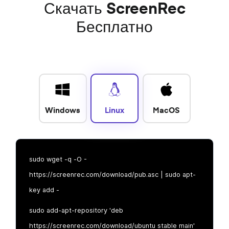
Скачать ScreenRec
Бесплатно
Windows
Linux
MacOS
sudo wget -q -O -
https://screenrec.com/download/pub.asc | sudo apt-
key add -
sudo add-apt-repository 'deb
https://screenrec.com/download/ubuntu stable main'