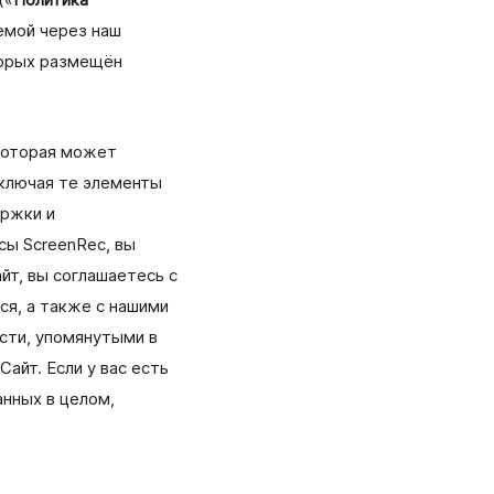
(«
Политика
Делайте и комментируйте скриншоты,
емой через наш
автоматически сохраняйте их в облаке и делитесь
ими мгновенно.
оторых размещён
которая может
включая те элементы
ержки и
ы ScreenRec, вы
Записывать Веб-Камеру
айт, вы соглашаетесь с
Записывайте только веб-камеру или экран вместе с
веб-камерой.
я, а также с нашими
ости, упомянутыми в
айт. Если у вас есть
нных в целом,
Записывать Прямые Трансляции