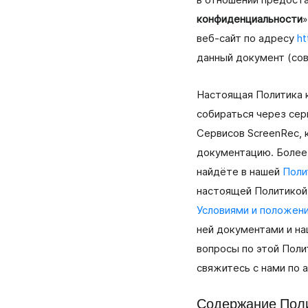
в отношении предост
коммуникацию с клиентами.
конфиденциальности
»
веб‑сайт по адресу
ht
Онлайн-Обучение
данный документ (со
Быстро создавайте и делитесь обучающими ви
для студентов и сотрудников.
Настоящая Политика 
собираться через сер
Продажи
Самый простой способ создавать и отправлять
Сервисов ScreenRec, 
персонализированные видео потенциальным
документацию. Более
клиентам.
найдёте в нашей
Поли
настоящей Политикой 
Адаптация Сотрудников
Ускоряйте адаптацию и добавляйте личный под
Условиями и положен
помощью мгновенных видео.
ней документами и на
вопросы по этой Поли
Управление Проектами
свяжитесь с нами по 
Объясняйте задачи, давайте обратную связь и
общайтесь с клиентами.
Содержание Поли