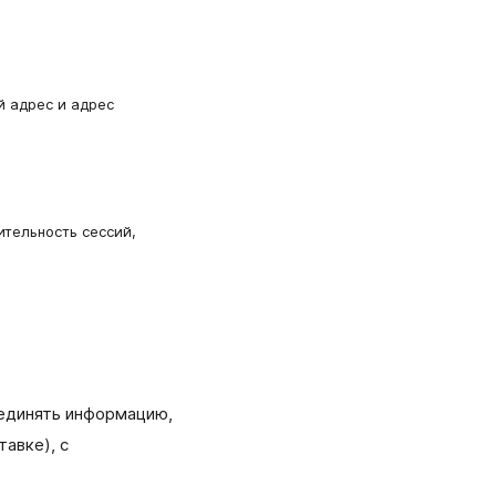
й адрес и адрес
тельность сессий,
единять информацию,
авке), с