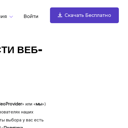
Скачать Бесплатно
ния
Войти
о задаче
ТИ ВЕБ-
Скачать Бесплатно
Записывать Экран
Записывайте экран, веб-камеру, микрофон и
системный звук. Делитесь мгновенно.
deoProvider
» или «
мы
»)
зователях наших
ты выбора у вас есть
Создавать И Комментировать
Скриншоты