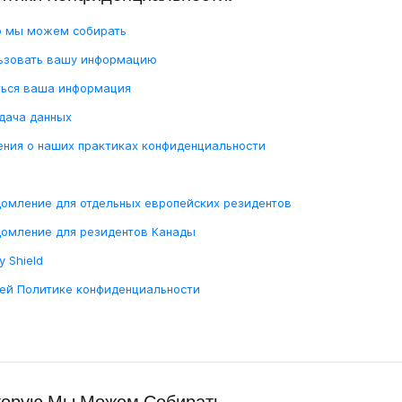
ю мы можем собирать
ю
ьзовать вашу информацию
ться ваша информация
дача данных
венных
ния о наших практиках конфиденциальности
й
омление для отдельных европейских резидентов
омление для резидентов Канады
y Shield
ей Политике конфиденциальности
торую Мы Можем Собирать