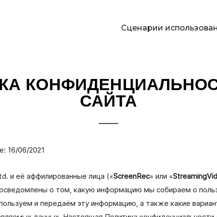
Сценарии использова
П
КА КОНФИДЕНЦИАЛЬНОС
я
САЙТА
: 16/06/2021
td. и её аффилированные лица («
ScreenRec
» или «
StreamingVi
 осведомлены о том, какую информацию мы собираем о поль
спользуем и передаём эту информацию, а также какие вариан