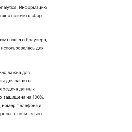
Analytics. Информацию
 как отключить сбор
изм) вашего браузера,
 использовалась для
йно важна для
ры для защиты
передача данных
о защищена на 100%.
, номер телефона и
просы относительно