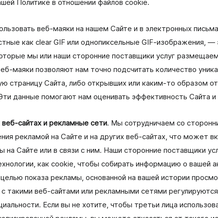
ашей Политике в отношении файлов cookie.
ьзовать веб‑маяки на нашем Сайте и в электронных письма
стные как clear GIF или однопиксельные GIF‑изображения, —
оторые мы или наши сторонние поставщики услуг размещаем 
 веб‑маяки позволяют нам точно подсчитать количество уник
ю страницу Сайта, либо открывших или каким‑то образом о
Эти данные помогают нам оценивать эффективность Сайта и 
 веб‑сайтах и рекламные сети
. Мы сотрудничаем со сторонн
ния рекламой на Сайте и на других веб‑сайтах, что может вк
 на Сайте или в связи с ним. Наши сторонние поставщики ус
ехнологии, как cookie, чтобы собирать информацию о вашей а
 целью показа рекламы, основанной на вашей истории просмо
 с такими веб‑сайтами или рекламными сетями регулируются
иальности. Если вы не хотите, чтобы третьи лица использо