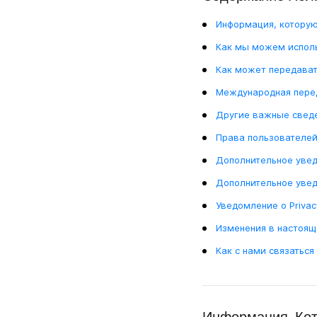
Бизнес-Коммуникации
Информация, котору
Ускоряйте рабочую коммуникацию с помощь
мгновенных видеосообщений.
Как мы можем испол
Как может передава
Удалённая Работа
Оставайтесь на связи, делитесь новостями и
Международная пере
работайте вместе быстрее с помощью мгно
видеосообщений.
Другие важные сведе
Права пользователе
Дополнительное увед
Дополнительное увед
Уведомление о Privac
Изменения в настоящ
Как с нами связаться
Информация, Ко