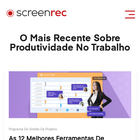
Casos de Uso
O Mais Recente Sobre
Produtividade No Trabalho
Entrar
Download Gratuito
Programa De Gestão De Projetos
As 12 Melhores Ferramentas De