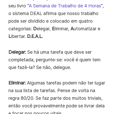
seu livro "
A Semana de Trabalho de 4 Horas
",
o sistema DEAL afirma que nosso trabalho
pode ser dividido e colocado em quatro
categorias:
D
elegar,
E
liminar,
A
utomatizar e
L
ibertar.
D.E.A.L.
Delegar:
Se há uma tarefa que deve ser
completada, pergunte-se: você é quem tem
que fazê-la? Se não, delegue.
Eliminar:
Algumas tarefas podem não ter lugar
na sua lista de tarefas. Pense de volta na
regra 80/20. Se faz parte dos muitos triviais,
então você provavelmente pode se livrar dela
e focar nos poucos vitais.