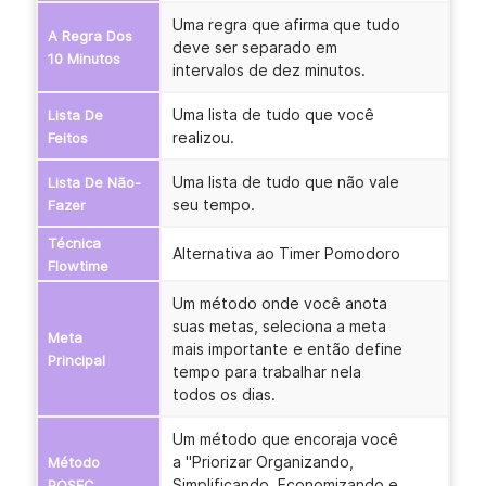
Uma regra que afirma que tudo
A Regra Dos
deve ser separado em
10 Minutos
intervalos de dez minutos.
Uma lista de tudo que você
Lista De
realizou.
Feitos
Uma lista de tudo que não vale
Lista De Não-
seu tempo.
Fazer
Técnica
Alternativa ao Timer Pomodoro
Flowtime
Um método onde você anota
suas metas, seleciona a meta
Meta
mais importante e então define
Principal
tempo para trabalhar nela
todos os dias.
Um método que encoraja você
a "Priorizar Organizando,
Método
Simplificando, Economizando e
POSEC