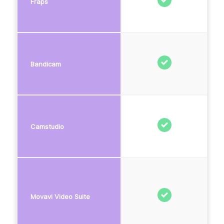
Fraps
Bandicam
Camstudio
Movavi Video Suite