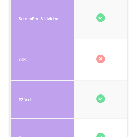
ScreenRec & InVideo
OBS
EZ Vid