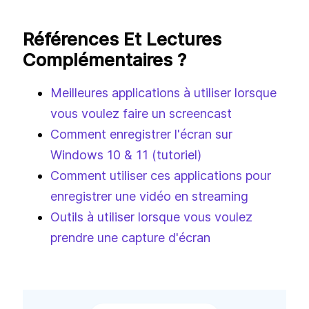
Chacune de ces applications a été
téléchargée des milliers de fois et pour une
bonne raison. Qu'elles offrent un partage
facile, un enregistrement HD ou un montage
simple, chacune a gagné sa place légitime sur
notre liste. Mais quel est le meilleur des
meilleurs logiciels de capture vidéo ? À notre
avis, ScreenRec est le meilleur enregistreur
vidéo qui vous donne tout ce dont vous avez
besoin pour capturer et partager votre écran
facilement. Jetez un autre coup d'œil au
tableau de comparaison et décidez par vous-
même. Lequel coche toutes vos cases et
remplit vos besoins d'enregistrement d'écran