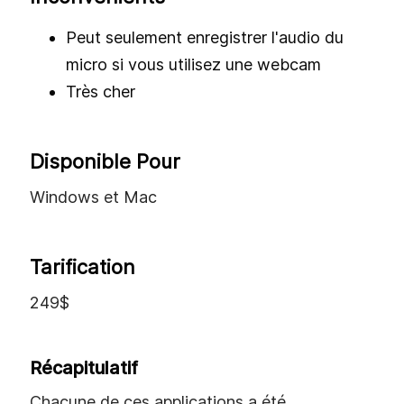
qui cette application est destinée car ses frais
stupéfiants sont sûrs de laisser une bosse
dans votre portefeuille. Si vous n'êtes pas une
organisation, nous suggérons d'utiliser une
alternative à Camtasia.
Avantages
Les fonctionnalités e-learning en font un
excellent outil d'enseignement
Bibliothèque de musique et de son
gratuite
Peut sauvegarder dans une large gamme
de formats vidéo