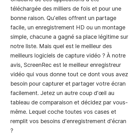
Inconvénients
Peut seulement enregistrer l'audio du
micro si vous utilisez une webcam
Très cher
Disponible Pour
Windows et Mac
Tarification
249$
Récapitulatif