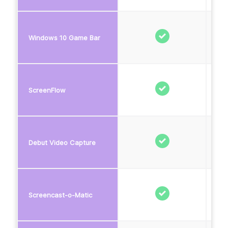
Windows 10 Game Bar
ScreenFlow
Debut Video Capture
Screencast-o-Matic