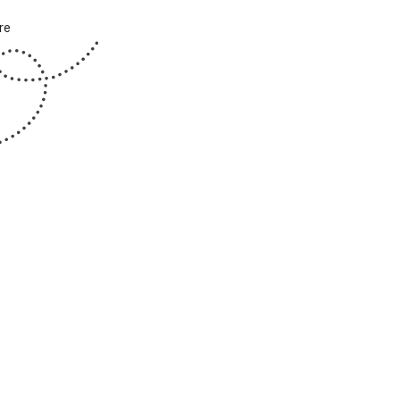
re
tion
s
t