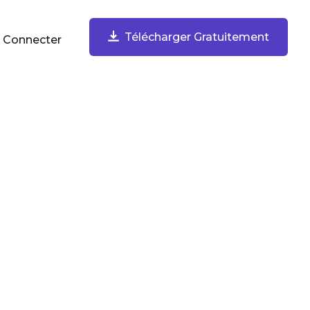
Télécharger Gratuitement
 Connecter
ar Tâche
Télécharger Gratuitement
Enregistrer Votre Écran
Enregistrez votre écran, webcam, microphone et audio
de l'ordinateur. Partagez instantanément.
Capturer Et Annoter Des Captures D'écran