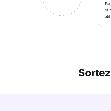
Par
et 
util
Sortez