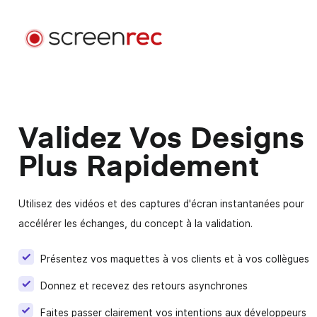
Casi d'uso
Par Rôle
Validez Vos Designs
Se Connecter
Développement Logiciel
Plus Rapidement
Envoyez des e-mails vidéo, réduisez les réunions et
restez concentré pendant le codage.
Utilisez des vidéos et des captures d'écran instantanées pour
Support Client
accélérer les échanges, du concept à la validation.
Envoyez des messages vidéo personnalisés et
résolvez les problèmes plus rapidement.
Présentez vos maquettes à vos clients et à vos collègues
Design
Donnez et recevez des
retours asynchrones
Accélérez les révisions de design et améliorez la
Faites passer clairement vos intentions aux développeurs
communication client.