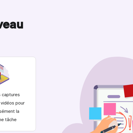
veau
 captures
 vidéos pour
isément la
ne tâche