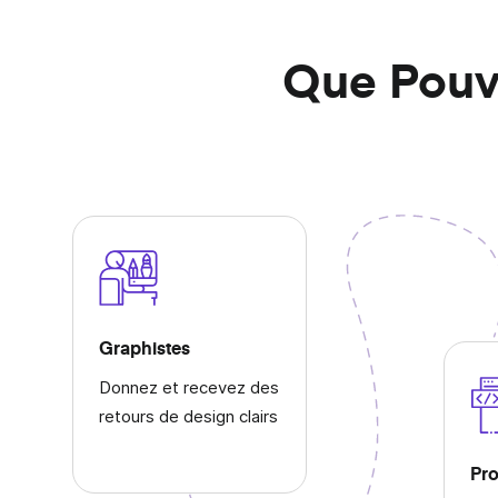
Accélérez la communication au travail avec des
messages vidéo instantanés.
Que Pouv
Travail À Distance
Restez connecté, partagez les nouveautés et
collaborez plus vite grâce aux messages vidéo
instantanés.
Graphistes
Donnez et recevez des
retours de design clairs
Pro