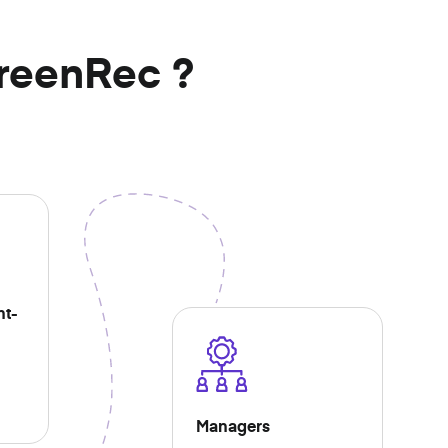
son aussi longtemps que vous le souhaitez.
reenRec ?
nt-
Managers