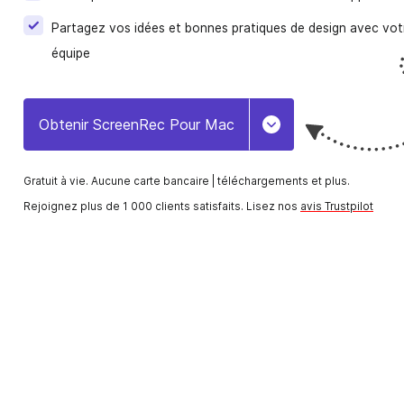
Partagez vos idées et bonnes pratiques de design avec vot
E-Learning
équipe
Créez et partagez rapidement des vidéos de forma
pour les étudiants et le personnel.
Obtenir ScreenRec Pour Mac
Toggle Dropdown
Ventes
Le moyen le plus simple de créer et d'envoyer de
vidéos personnalisées aux prospects.
Gratuit à vie. Aucune carte bancaire |
téléchargements et plus.
Rejoignez plus de 1 000 clients satisfaits. Lisez nos
avis Trustpilot
Intégration Des Employés
Accélérez l'intégration et ajoutez une touche
personnelle avec des vidéos instantanées.
Gestion De Projet
Expliquez les tâches, donnez des commentaires e
communiquez avec les clients.
Communication D'entreprise