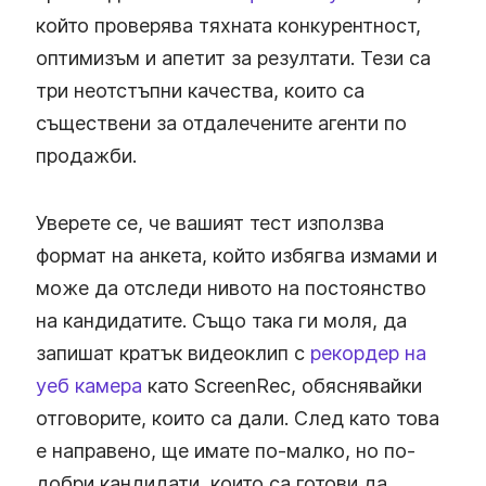
който проверява тяхната конкурентност,
оптимизъм и апетит за резултати. Тези са
три неотстъпни качества, които са
съществени за отдалечените агенти по
продажби.
Уверете се, че вашият тест използва
формат на анкета, който избягва измами и
може да отследи нивото на постоянство
на кандидатите. Също така ги моля, да
запишат кратък видеоклип с
рекордер на
уеб камера
като ScreenRec, обяснявайки
отговорите, които са дали. След като това
е направено, ще имате по-малко, но по-
добри кандидати, които са готови да