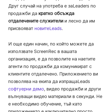
Друг случай на употреба е заLeaders по
продажби да
кратко обсъжда
отдалечените служители
и лесно да им
присвояват
новитеLeads
.
И още един начин, по който можете да
използвате ScreenRec в вашата
организация, е да позволите на наетите
агенти по продажби да комуникират с
клиентите отдалечено. Приложението ви
позволява на екипа да изпращаLeads
софтуерни демо
, видео продажби и други
вълнуващи видео материали в секунди. Не
е необходимо обучение, тъй като
приложението е изключително просто.