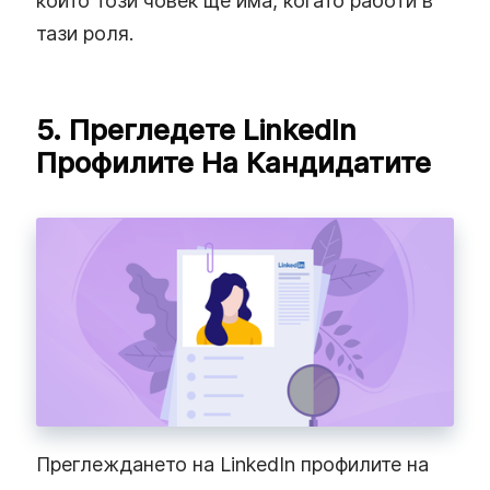
който този човек ще има, когато работи в
тази роля.
5. Прегледете LinkedIn
Профилите На Кандидатите
Преглеждането на LinkedIn профилите на