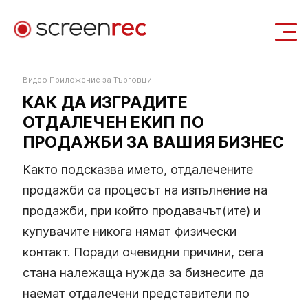
Приложения
Видео Приложение за Търговци
КАК ДА ИЗГРАДИТЕ
Вход
Изтегли Безплатно
ОТДАЛЕЧЕН ЕКИП ПО
ПРОДАЖБИ ЗА ВАШИЯ БИЗНЕС
Както подсказва името, отдалечените
продажби са процесът на изпълнение на
продажби, при който продавачът(ите) и
купувачите никога нямат физически
контакт. Поради очевидни причини, сега
стана належаща нужда за бизнесите да
наемат отдалечени представители по