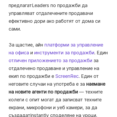
предлагатLeaders по продажби да
управляват отдалечените продавачи
ефективно дори ако работят от дома си
сами.
За щастие, айн
платформи за управление
на офиса
и
инструменти за продажби
. Един
отличен приложението за продажби
за
отдалечено продаване и управление на
екип по продажби е
ScreenRec
. Един от
неговите случаи на употреба е за
наемане
на новите агенти по продажби
— техните
колеги с опит могат да записват техните
екрани, микрофони и уеб камери, за да
създадатinstantly споделяне на уроци.