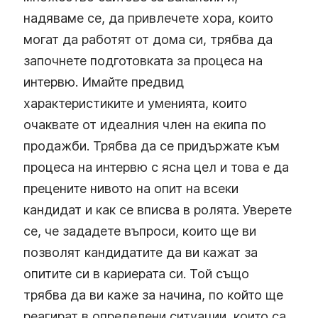
надяваме се, да привлечете хора, които
могат да работят от дома си, трябва да
започнете подготовката за процеса на
интервю. Имайте предвид
характеристиките и уменията, които
очаквате от идеалния член на екипа по
продажби. Трябва да се придържате към
процеса на интервю с ясна цел и това е да
прецените нивото на опит на всеки
кандидат и как се вписва в ролята. Уверете
се, че зададете въпроси, които ще ви
позволят кандидатите да ви кажат за
опитите си в кариерата си. Той също
трябва да ви каже за начина, по който ще
реагират в определени ситуации, които са