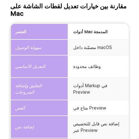
مقارنة بين خيارات تعديل لقطات الشاشة على
Mac
S
أدوات Mac المدمجة
العنصر
اً
مضمّنة داخل macOS
سهولة الوصول
ة
وظائف محدودة
التعديل الأساسي
م
ق
أدوات Markup في
التعليق وإضافة
ة
Preview
الشروحات
ص
متاح في Preview
القص
إضافة نص قابل للتخصيص
ص
إضافة نص
عبر Preview