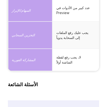
ة
عدد كبير من الأدوات في
ى
السهام/الإبراز
Preview
ة
ت
S
يجب عليك رفع الملفات
التخزين السحابي
ة
إلى السحابة يدوياً
ط
لا، يجب رفع لقطة
ة
المشاركة الفورية
الشاشة أولاً
الأسئلة الشائعة