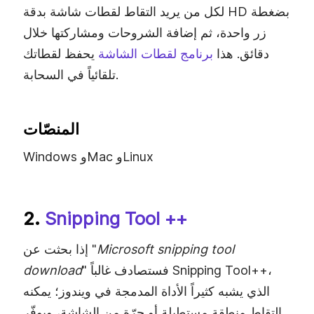
لكل من يريد التقاط لقطات شاشة بدقة HD بضغطة
زر واحدة، ثم إضافة الشروحات ومشاركتها خلال
دقائق. هذا
برنامج لقطات الشاشة
يحفظ لقطاتك
تلقائياً في السحابة.
المنصّات
Windows وMac وLinux
2.
Snipping Tool ++
Microsoft snipping tool
إذا بحثت عن "
" فستصادف غالباً Snipping Tool++،
download
الذي يشبه كثيراً الأداة المدمجة في ويندوز؛ يمكنه
التقاط منطقة مستطيلة أو حرّة من الشاشة، ويوفّر