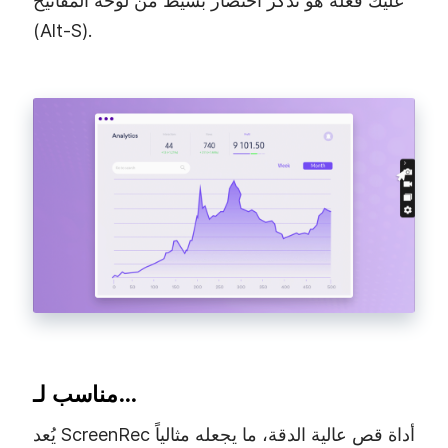
عليك فعله هو تذكّر اختصار بسيط من لوحة المفاتيح
(Alt‑S).
مناسب لـ…
يُعد ScreenRec أداة قص عالية الدقة، ما يجعله مثالياً