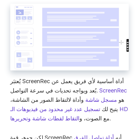
يُعتبَر ScreenRec أداة أساسية لأي فريق يعمل عن
ScreenRec
بُعد ويواجه تحديات في سرعة التواصل.
هو
مسجل شاشة
وأداة لالتقاط الصور من الشاشة،
تسجيل عدد غير محدود من فيديوهات الـ HD
يتيح لك
.
مع الصوت، و
التقاط لقطات شاشة وتحريرها
لكن جوهر قوة ScreenRec أنه
أداة تواصل للفِرق