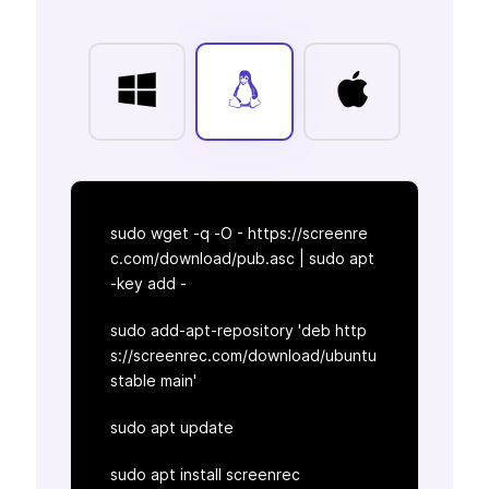
sudo wget -q -O - https://screenre
c.com/download/pub.asc | sudo apt
-key add -
sudo add-apt-repository 'deb http
s://screenrec.com/download/ubuntu
stable main'
sudo apt update
sudo apt install screenrec