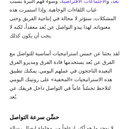
بُعد
، و
الاجتماعات الافتراضية
، وسوء فهم النبرة بسبب
غياب اللقاءات الوجاهية. وإذا استمرت هذه
المشكلات، ستؤثر لا محالة في إنتاجية الفريق وحتى
معنوياته. لهذا يبدو التواصل عن بُعد معقداً، لكنه لا
يجب أن يكون كذلك.
لقد بحثنا عن خمس استراتيجيات أساسية للتواصل مع
الفرق عن بُعد يستخدمها قادة الفرق ومديرو الفرق
البعيدة الناجحون في عملهم اليومي. يمكنك تطبيق
هذه الاستراتيجيات «المخفية» على روتينك اليومي
لتلاحظ تحسّناً عاماً في التواصل داخل فريقك عن
بُعد.
حسِّن سرعة التواصل
لا يوجد ما هو أكثر إزعاجاً من محاولة إيصال رسالة