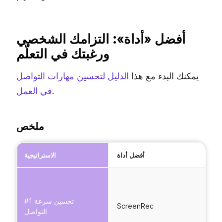
أفضل «أداة»: التزامك الشخصي
ورغبتك في التعلّم
يمكنك البدء مع هذا
الدليل لتحسين مهارات التواصل
.
في العمل
ملخص
عة
أفضل أداة
الاستراتيجية
ق
ع
ل
#1 تحسين سرعة
ScreenRec
ة
التواصل
ت