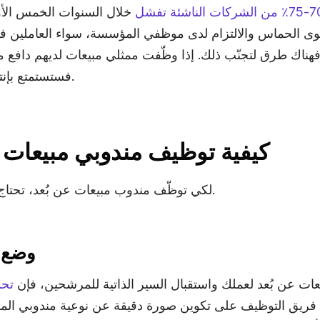
ن الشركات الناشئة تفشل
خلال السنوات الخمس الأ
وى الحماس والالتزام لدى موظفي المؤسسة، سواء العاملين في
 فهناك طرق لتجنّب ذلك. إذا وظّفت ممثلي مبيعات لديهم دافع 
فستستمتع بإنتاجية عالية لفريق المبيعات.
كيفية توظيف مندوبي مبيعات فع
لكي توظّف مندوب مبيعات عن بُعد، تحتاج إلى اتباع الخطوات التالية.
1. وض
عات عن بُعد لعملك واستقبال السير الذاتية للمرشحين، فإن
تحد
فريق التوظيف على تكوين صورة دقيقة عن نوعية مندوبي المبي