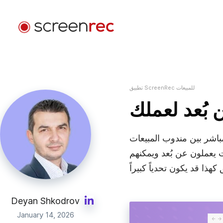
حالات الاستخدام
حسب الدور
تطبيق ScreenRec للمبيعات
تسجيل الدخول
تطوير البرمجيات
 بُعد لعملك
سِل رسائل بريد إلكتروني بالفيديو، وقلّل الاجتماعات، وابقَ مركّزاً
أثناء كتابة الشيفرة.
مباشر بين مندوب المبيعات
دعم العملاء
يعملون عن بُعد ويمكنهم
أرسِل رسائل فيديو مخصّصة وحلّ المشكلات بسرعة أكبر.
التصميم
Deyan Shkodrov
سرّع مراجعات التصميم وحسّن التواصل مع العملاء.
January 14, 2026