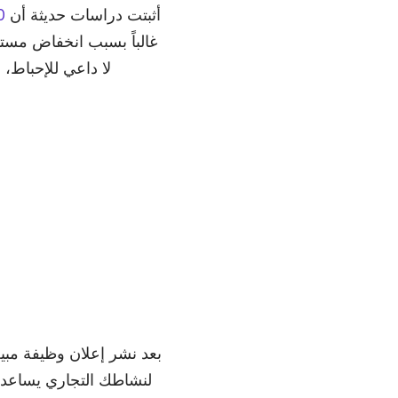
أثبتت دراسات حديثة أن
70‑75٪ م
غالباً بسبب انخفاض مست
لا داعي للإحباط،
بعد نشر إعلان وظيفة مبي
لنشاطك التجاري يساعد 