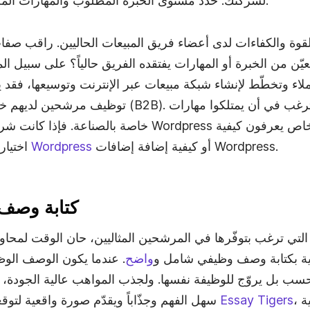
لشركتك. حدّد مستوى الخبرة المطلوب والمهارات المختلفة الضرورية لهذا الدور.
 القوة والكفاءات لدى أعضاء فريق المبيعات الحاليين. راقب صف
عيّن من الخبرة أو المهارات يفتقده الفريق حالياً؟ على سبيل ال
ملاء وتخطّط لإنشاء شبكة مبيعات عبر الإنترنت وتوسيعها، فقد 
توظيف مرشحين لديهم خلفية في مبيعات الشركات (B2B)
خاصة بالصناعة. فإذا كانت شركتك تبيع خدمات استضافة ess
أو كيفية إضافة إضافات Wordpress.
استضافة مواقع مناسبة لـ Wordpress
اختيار
3. كتابة و
 التي ترغب بتوفّرها في المرشحين المثاليين، حان الوقت لمحا
ملية بكتابة وصف وظيفي شامل و
واضح
. عندما يكون الوصف الوظ
فحسب بل يروّج للوظيفة نفسها. ولجذب المواهب عالية الجودة
، إليك بعض العناصر الأساسية
Essay Tigers
سهل الفهم وجذّاباً ويقدّم صورة واقعية لتوقعات الوظيفة. ووفقاً لموقع