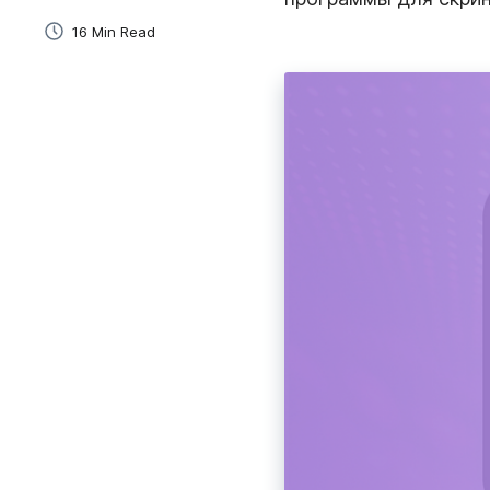
коммуникацию с клиентами.
16 Min Read
Онлайн-Обучение
Быстро создавайте и делитесь обучающими ви
для студентов и сотрудников.
Продажи
Самый простой способ создавать и отправлять
персонализированные видео потенциальным
клиентам.
Адаптация Сотрудников
Ускоряйте адаптацию и добавляйте личный под
помощью мгновенных видео.
Управление Проектами
Объясняйте задачи, давайте обратную связь и
общайтесь с клиентами.