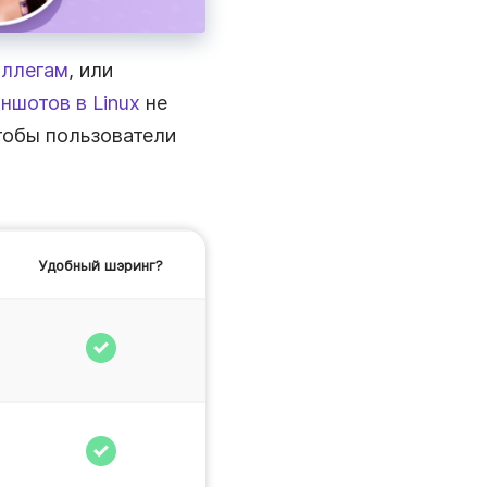
Записывайте прямые трансляции со звуком так
долго, как нужно.
оллегам
, или
ншотов в Linux
не
чтобы пользователи
Удобный шэринг?
Бесплатно?