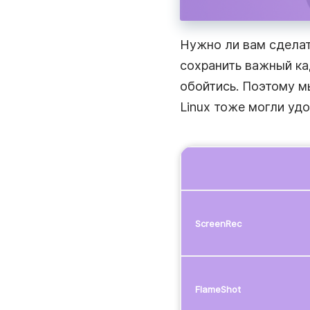
Бизнес-Коммуникации
Ускоряйте рабочую коммуникацию с помощь
мгновенных видеосообщений.
Нужно ли вам сделат
сохранить важный ка
Удалённая Работа
Оставайтесь на связи, делитесь новостями и
обойтись. Поэтому м
работайте вместе быстрее с помощью мгно
видеосообщений.
Linux тоже могли удо
ScreenRec
FlameShot