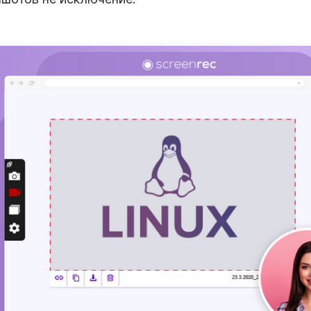
део
ход с