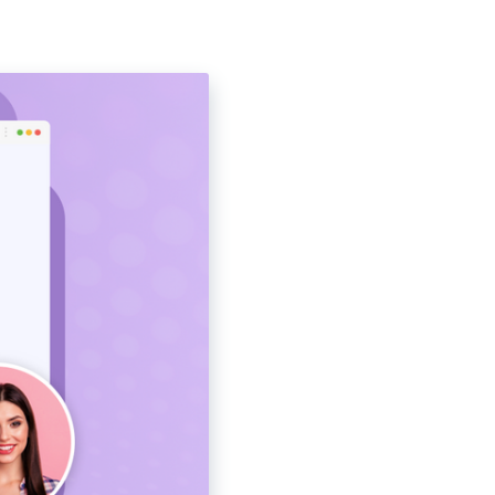
Делайте и комментируйте скриншоты,
автоматически сохраняйте их в облаке и делитесь
ими мгновенно.
Записывать Веб-Камеру
Записывайте только веб-камеру или экран вместе с
веб-камерой.
Записывать Прямые Трансляции