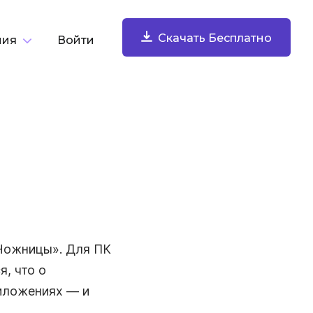
Скачать Бесплатно
ния
Войти
о задаче
Скачать Бесплатно
Записывать Экран
Записывайте экран, веб-камеру, микрофон и
Я
системный звук. Делитесь мгновенно.
Ножницы». Для ПК
я, что о
риложениях — и
Создавать И Комментировать
Скриншоты