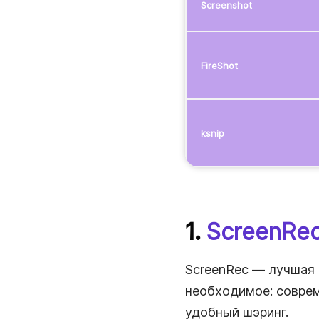
Screenshot
FireShot
ksnip
1.
ScreenRe
ScreenRec — лучшая 
необходимое: соврем
удобный шэринг.