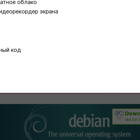
атное облако
видеорекордер экрана
ный код