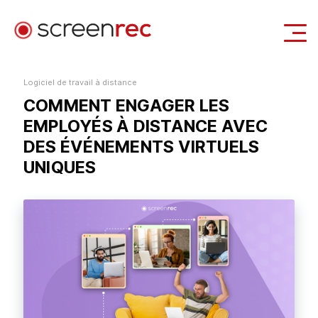
Casi d'uso
Logiciel de travail à distance
COMMENT ENGAGER LES
Se Connecter
Télécharger Gratuitement
EMPLOYÉS À DISTANCE AVEC
DES ÉVÉNEMENTS VIRTUELS
UNIQUES