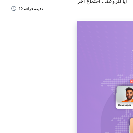
يا للروعة… اجتماع آخر!
التعلّم الإلكتروني
12 دقيقة قراءة
أنشئ بسرعة فيديوهات تدريبية وشارِكها مع الطلاب والموظفين.
المبيعات
تأهيل الموظفين الجدد
سرّع تأهيل الموظفين الجدد وأضف لمسة شخصية باستخدام
الفيديوهات الفورية.
إدارة المشاريع
اشرح المهام، وقدّم الملاحظات، وتواصَل مع العملاء بوضوح.
التواصل في العمل
سرّع التواصل في العمل باستخدام رسائل فيديو فورية.
العمل عن بُعد
ى تواصل، وشارك التحديثات، وتعاون بشكل أسرع عبر رسائل