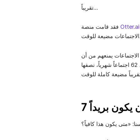
تقريباً…
 على أدلة تثبت إلى أي مدى يمكن أن تكون
Otter.ai
فقد قامت منصة
ت مضيعة للوقت.
ويل في الاجتماعات يمنعهم من أن
يكونوا منتجين في العمل". كما اكتشفوا أن "معظم الموظفين يحضرون في المتوسط 62 اجتماعاً شهرياً، نصفها
 يكون بريداً