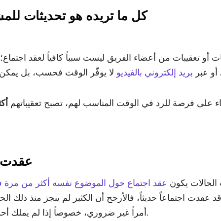
)
Twitter
من منّا لم يرَ هذا الميم من قبل؟ (مصدر الصورة:
لذلك سنساعدك في التعرّف على 7 علامات تحذيرية تدل على أن اجتماعك
1. لديك نقاط قليل
جميع، وإرسال التذكيرات، والتأكّد من معرفة كل شخص بجدول ال
لكن الكثير من الشركات تفعل هذا بالضبط؛ في حين أن بريداً إلك
نقطتين أو ثلاث بنقاط معدودة يكفي تماماً لإيصال الرسالة.