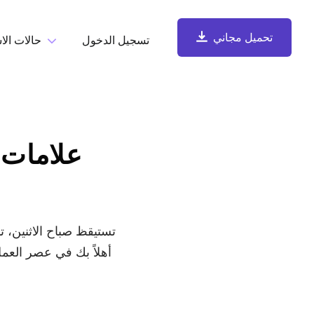
تحميل مجاني
تسجيل الدخول
حالات الا
حسب المهم
تحميل مجاني
تسجيل الشاشة
سجّل الشاشة وكاميرا الويب والميكروفون وصوت الكمبيوتر، ثم
شارِك فوراً.
تستيقظ صباح الاثنين، 
أهلاً بك في عصر العمل
التقاط لقطات الشاشة والتعليق عليها
التقط لقطات شاشة وأضِف التعليقات عليها، واحفظها تلقائياً في