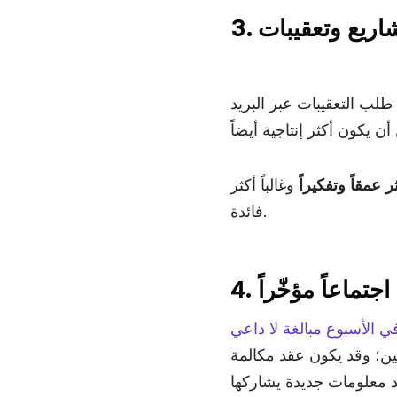
 كان يجب أن يكون بريداً إلكترونياً،
ة فقط لمناقشتها
أعمال، بينما لا تملك سوى
نقطتين أو ثلاث للنقاش؟
ترونياً سريعاً يحتوي على