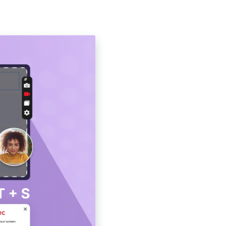
السحابة، ثم شارِكها فوراً.
تسجيل كاميرا الويب
سجّل كاميرا الويب فقط أو سجّل الشاشة مع كاميرا الويب.
تسجيل البث المباشر
التقط فيديوهات البث المباشر مع الصوت لأي مدّة تريدها.