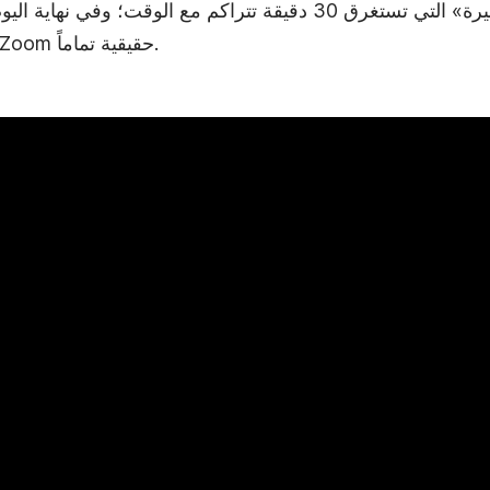
تلك الاجتماعات «القصيرة» التي تستغرق 30 دقيقة تتراكم مع الوق
لمعظمنا؛ ومتلازمة إرهاق Zoom حقيقية تماماً.