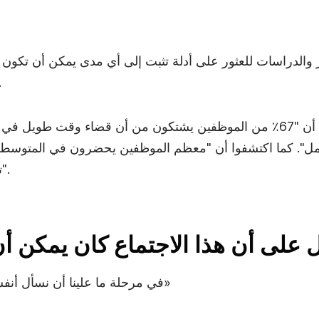
بمراجعة عشرات التقارير والدراسات للعثور
الاجتماعا
وكانت النتيجة الصادمة أن "67٪ من الموظفين يشتكون من أن قضاء وقت ط
تقريباً مضيعة كاملة للوقت".
ل على أن هذا الاجتماع كان يمكن أن
في مرحلة ما علينا أن نسأل أنفسنا: «متى يكون هذا كافياً؟»