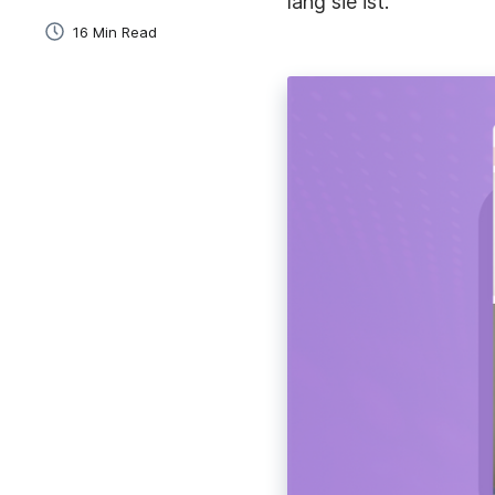
lang sie ist.
16 Min Read
E-Learning
Erstelle und teile schnell Schulungsvideos für Lern
und Mitarbeitende.
Vertrieb
Der einfachste Weg, personalisierte Videos für
Interessent:innen zu erstellen und zu versenden.
Onboarding Von Mitarbeitenden
Beschleunige das Onboarding und gib ihm mit
sofortigen Videos eine persönliche Note.
Projektmanagement
Erkläre Aufgaben, gib Feedback und kommunizier
Kund:innen.
Geschäftskommunikation