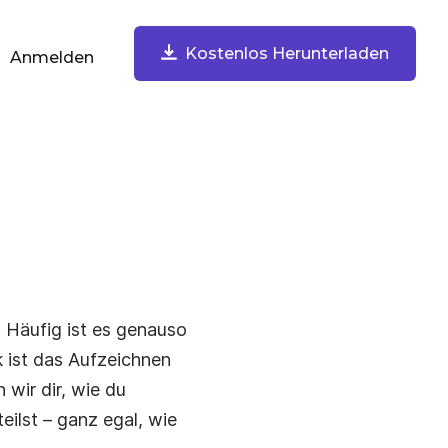
Kostenlos Herunterladen
Anmelden
ach Aufgabe
Kostenlos Herunterladen
Bildschirm Aufnehmen
Nimm Bildschirm, Webcam, Mikrofon und Systemton auf.
Sofort teilen.
 Häufig ist es genauso
 ist das Aufzeichnen
 wir dir, wie du
ilst – ganz egal, wie
Screenshots Aufnehmen & Kommentieren