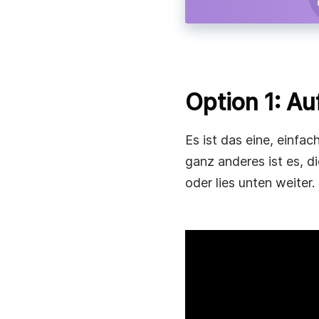
Beschleunige die Arbeitskommunikation mit sofo
Videonachrichten.
Remote-Arbeit
Bleib in Verbindung, teile Updates und arbeite d
sofortiger Videonachrichten schneller zusamme
Option 1: A
Es ist das eine, einf
ganz anderes ist es, d
oder lies unten weiter.