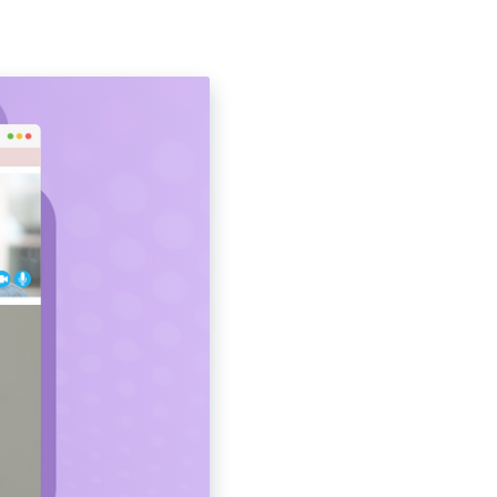
Nimm Screenshots auf, kommentiere sie, speichere sie
automatisch im Online-Speicher und teile sie sofort.
Webcam Aufnehmen
Nimm nur deine Webcam oder deinen Bildschirm mit
Webcam auf.
Livestreams Aufnehmen
Zeichne Livestreams mit Ton so lange auf, wie du
möchtest.