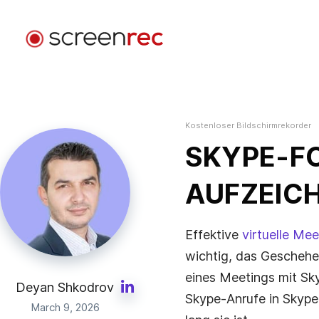
Anwendungsfälle
Nach Rolle
Kostenloser Bildschirmrekorder
Anmelden
Softwareentwicklung
SKYPE-F
Sende Video-E-Mails, reduziere Meetings und bleib
beim Coden fokussiert.
AUFZEICH
Kundensupport
Sende personalisierte Videonachrichten und löse
Effektive
virtuelle Mee
Probleme schneller.
wichtig, das Geschehe
eines Meetings mit Skyp
Design
Deyan Shkodrov
Skype‑Anrufe in Skype 
Beschleunige Design-Reviews und verbessere die
March 9, 2026
Kommunikation mit Kund:innen.