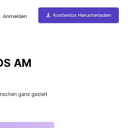
Kostenlos Herunterladen
Anmelden
ach Aufgabe
Kostenlos Herunterladen
Bildschirm Aufnehmen
OS AM
Nimm Bildschirm, Webcam, Mikrofon und Systemton auf.
Sofort teilen.
enschen ganz gezielt
Screenshots Aufnehmen & Kommentieren