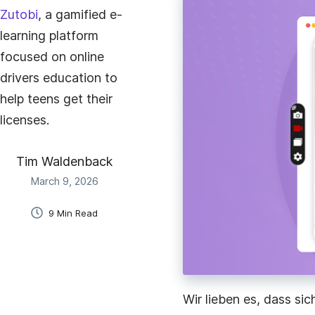
Zutobi
, a gamified e-
learning platform
E-Learning
Erstelle und teile schnell Schulungsvideos für Lern
focused on online
und Mitarbeitende.
drivers education to
help teens get their
Vertrieb
licenses.
Der einfachste Weg, personalisierte Videos für
Interessent:innen zu erstellen und zu versenden.
Tim Waldenback
Onboarding Von Mitarbeitenden
March 9, 2026
Beschleunige das Onboarding und gib ihm mit
sofortigen Videos eine persönliche Note.
9 Min Read
Projektmanagement
Erkläre Aufgaben, gib Feedback und kommunizier
Kund:innen.
Wir lieben es, dass sic
Geschäftskommunikation