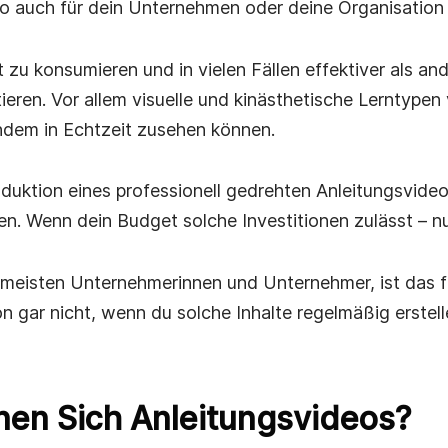
rtigen
 auch für dein Unternehmen oder deine Organisation
t zu konsumieren und in vielen Fällen effektiver als a
ank
ieren. Vor allem visuelle und kinästhetische Lerntypen 
n.
ndem in Echtzeit zusehen können.
oduktion eines professionell gedrehten Anleitungsvideo
n. Wenn dein Budget solche Investitionen zulässt – nu
 meisten Unternehmerinnen und Unternehmer, ist das f
on gar nicht, wenn du solche Inhalte regelmäßig erstel
nen Sich Anleitungsvideos?