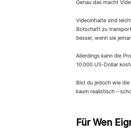
Beschleunige die Arbeitskommunikation mit sofo
Genau das macht Video
Videonachrichten.
Videoinhalte sind leich
Remote-Arbeit
Bleib in Verbindung, teile Updates und arbeite d
Botschaft zu transport
sofortiger Videonachrichten schneller zusamme
besser, wenn sie jema
Allerdings kann die Pr
10.000 US‑Dollar koste
Bist du jedoch wie die
kaum realistisch – sch
Für Wen Eig