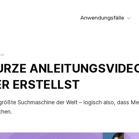
Anwendungsfälle
N
ool
URZE ANLEITUNGSVIDE
R ERSTELLST
tgrößte Suchmaschine der Welt – logisch also, dass M
chen.