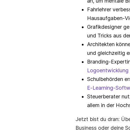
an, um mentale Bl
Fahrlehrer verbes
Hausaufgaben‑Vi
Grafikdesigner ge
und Tricks aus der
Architekten könn
und gleichzeitig e
Branding‑Expertin
Logoentwicklung
Schulbehörden ers
E‑Learning‑Softw
Steuerberater nut
allem in der Hoch
Jetzt bist du dran: Üb
Business oder deine Sc